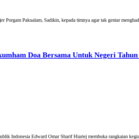
 Porgam Pakualam, Sadikin, kepada timnya agar tak gentar menghada
umham Doa Bersama Untuk Negeri Tahun
k Indonesia Edward Omar Sharif Hiariej membuka rangkaian kegia