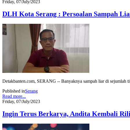
Friday, 07/July/2023
DLH Kota Serang : Persoalan Sampah Lia
Detakbanten.com, SERANG -- Banyaknya sampah liar di sejumlah tit
Published in
Serang
Read more...
Friday, 07/July/2023
Ingin Terus Berkarya, Andita Kembali Ril