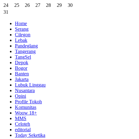
24
25
26
27
28
29
30
31
Home
Serang
Cilegon
Lebak
Pandeglang
Tangerang
TangSel
Depok
Bogor
Banten
Jakarta
Lubuk Linggau
Nusantara
Opini
Profile Tokoh
Komunitas
Woow 18+
MMS
Celoteh
editorial
Today Seketika