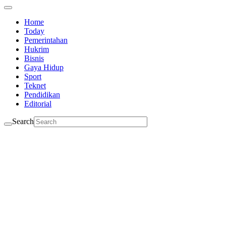
Home
Today
Pemerintahan
Hukrim
Bisnis
Gaya Hidup
Sport
Teknet
Pendidikan
Editorial
Search