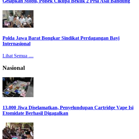
Gelapkan Mobil, Polsek Cikupa Bekuk 2 Pria Asal Bandung
Polda Jawa Barat Bongkar Sindikat Perdagangan Bayi
Internasional
Lihat Semua ....
Nasional
13.000 Jiwa Diselamatkan, Penyelundupan Cartridge Vape Isi
Etomidate Berhasil Digagalkan