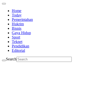
Home
Today
Pemerintahan
Hukrim
Bisnis
Gaya Hidup
Sport
Teknet
Pendidikan
Editorial
Search