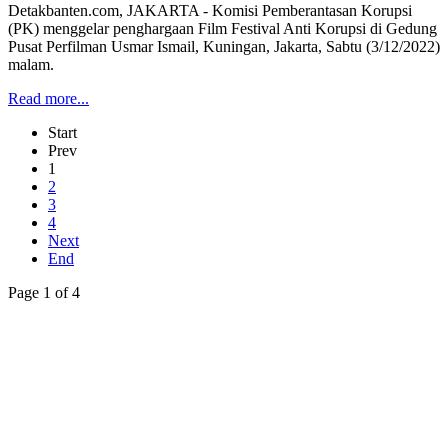
Detakbanten.com, JAKARTA - Komisi Pemberantasan Korupsi
(PK) menggelar penghargaan Film Festival Anti Korupsi di Gedung
Pusat Perfilman Usmar Ismail, Kuningan, Jakarta, Sabtu (3/12/2022)
malam.
Read more...
Start
Prev
1
2
3
4
Next
End
Page 1 of 4