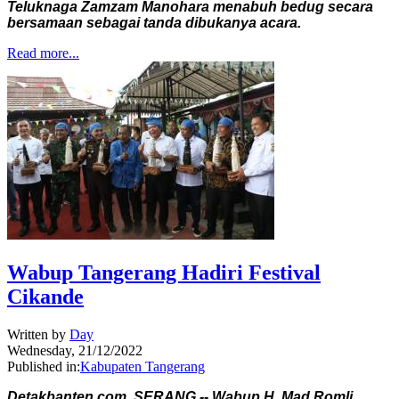
Teluknaga Zamzam Manohara menabuh bedug secara
bersamaan sebagai tanda dibukanya acara.
Read more...
Wabup Tangerang Hadiri Festival
Cikande
Written by
Day
Wednesday, 21/12/2022
Published in:
Kabupaten Tangerang
Detakbanten.com, SERANG -- Wabup H. Mad Romli