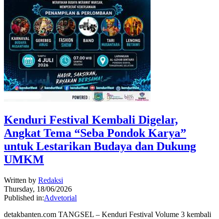
Kenduri Festival Kembali Digelar,
Angkat Tema “Seba Pondok Karya”
untuk Lestarikan Budaya dan Dukung
UMKM
Written by
Redaksi
Thursday, 18/06/2026
Published in:
Advetorial
detakbanten.com TANGSEL – Kenduri Festival Volume 3 kembali