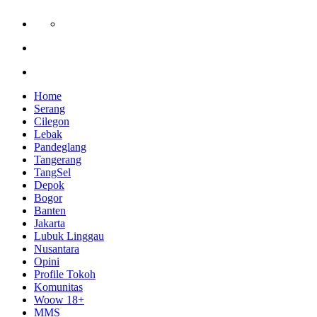
Home
Serang
Cilegon
Lebak
Pandeglang
Tangerang
TangSel
Depok
Bogor
Banten
Jakarta
Lubuk Linggau
Nusantara
Opini
Profile Tokoh
Komunitas
Woow 18+
MMS