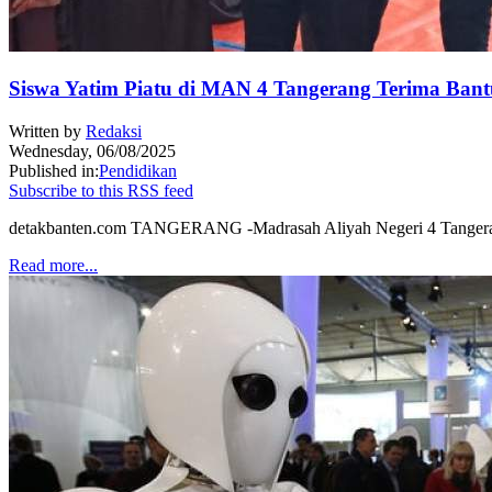
Siswa Yatim Piatu di MAN 4 Tangerang Terima Ban
Written by
Redaksi
Wednesday, 06/08/2025
Published in:
Pendidikan
Subscribe to this RSS feed
detakbanten.com TANGERANG -Madrasah Aliyah Negeri 4 Tangerang h
Read more...