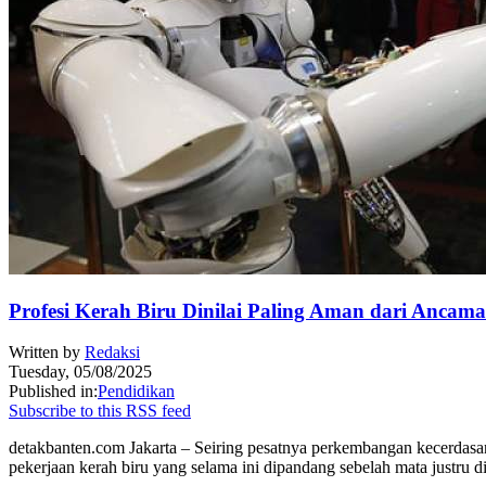
Profesi Kerah Biru Dinilai Paling Aman dari Ancam
Written by
Redaksi
Tuesday, 05/08/2025
Published in:
Pendidikan
Subscribe to this RSS feed
detakbanten.com Jakarta – Seiring pesatnya perkembangan kecerdasan 
pekerjaan kerah biru yang selama ini dipandang sebelah mata justru di