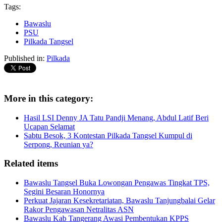
Tags:
Bawaslu
PSU
Pilkada Tangsel
Published in:
Pilkada
More in this category:
Hasil LSI Denny JA Tatu Pandji Menang, Abdul Latif Beri
Ucapan Selamat
Sabtu Besok, 3 Kontestan Pilkada Tangsel Kumpul di
Serpong, Reunian ya?
Related items
Bawaslu Tangsel Buka Lowongan Pengawas Tingkat TPS,
Segini Besaran Honornya
Perkuat Jajaran Kesekretariatan, Bawaslu Tanjungbalai Gelar
Rakor Pengawasan Netralitas ASN
Bawaslu Kab Tangerang Awasi Pembentukan KPPS