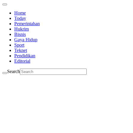
Home
Today
Pemerintahan
Hukrim
Bisnis
Gaya Hidup
Sport
Teknet
Pendidikan
Editorial
Search