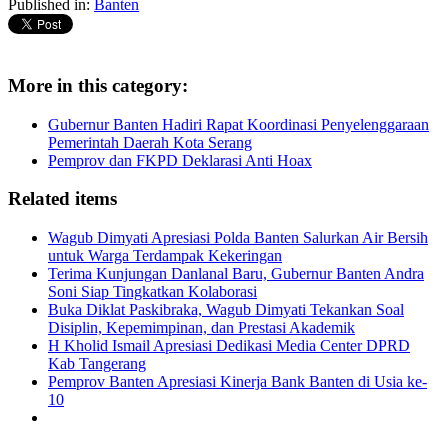
Published in:
Banten
More in this category:
Gubernur Banten Hadiri Rapat Koordinasi Penyelenggaraan
Pemerintah Daerah Kota Serang
Pemprov dan FKPD Deklarasi Anti Hoax
Related items
Wagub Dimyati Apresiasi Polda Banten Salurkan Air Bersih
untuk Warga Terdampak Kekeringan
Terima Kunjungan Danlanal Baru, Gubernur Banten Andra
Soni Siap Tingkatkan Kolaborasi
Buka Diklat Paskibraka, Wagub Dimyati Tekankan Soal
Disiplin, Kepemimpinan, dan Prestasi Akademik
H Kholid Ismail Apresiasi Dedikasi Media Center DPRD
Kab Tangerang
Pemprov Banten Apresiasi Kinerja Bank Banten di Usia ke-
10