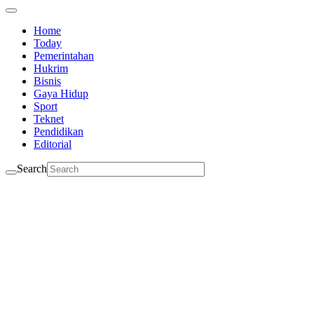
Home
Today
Pemerintahan
Hukrim
Bisnis
Gaya Hidup
Sport
Teknet
Pendidikan
Editorial
Search