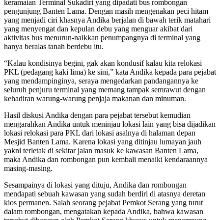
keramaian Terminal Sukadiri yang dipadati bus rombongan
pengunjung Banten Lama. Dengan masih mengenakan peci hitam
yang menjadi ciri khasnya Andika berjalan di bawah terik matahari
yang menyengat dan kepulan debu yang menguar akibat dari
aktivitas bus menurun-naikkan penumpangnya di terminal yang
hanya beralas tanah berdebu itu.
“Kalau kondisinya begini, gak akan kondusif kalau kita relokasi
PKL (pedagang kaki lima) ke sini,” kata Andika kepada para pejabat
yang mendampinginya, seraya mengedarkan pandangannya ke
seluruh penjuru terminal yang memang tampak semrawut dengan
kehadiran warung-warung penjaja makanan dan minuman.
Hasil diskusi Andika dengan para pejabat tersebut kemudian
mengarahkan Andika untuk meninjau lokasi lain yang bisa dijadikan
lokasi relokasi para PKL dari lokasi asalnya di halaman depan
Mesjid Banten Lama. Karena lokasi yang ditinjau lumayan jauh
yakni terletak di sekitar jalan masuk ke kawasan Banten Lama,
maka Andika dan rombongan pun kembali menaiki kendaraannya
masing-masing.
Sesampainya di lokasi yang dituju, Andika dan rombongan
mendapati sebuah kawasan yang sudah berdiri di atasnya deretan
kios permanen. Salah seorang pejabat Pemkot Serang yang turut
dalam rombongan, mengatakan kepada Andika, bahwa kawasan