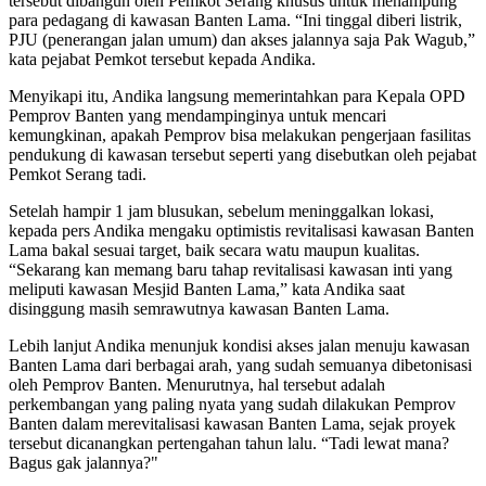
tersebut dibangun oleh Pemkot Serang khusus untuk menampung
para pedagang di kawasan Banten Lama. “Ini tinggal diberi listrik,
PJU (penerangan jalan umum) dan akses jalannya saja Pak Wagub,”
kata pejabat Pemkot tersebut kepada Andika.
Menyikapi itu, Andika langsung memerintahkan para Kepala OPD
Pemprov Banten yang mendampinginya untuk mencari
kemungkinan, apakah Pemprov bisa melakukan pengerjaan fasilitas
pendukung di kawasan tersebut seperti yang disebutkan oleh pejabat
Pemkot Serang tadi.
Setelah hampir 1 jam blusukan, sebelum meninggalkan lokasi,
kepada pers Andika mengaku optimistis revitalisasi kawasan Banten
Lama bakal sesuai target, baik secara watu maupun kualitas.
“Sekarang kan memang baru tahap revitalisasi kawasan inti yang
meliputi kawasan Mesjid Banten Lama,” kata Andika saat
disinggung masih semrawutnya kawasan Banten Lama.
Lebih lanjut Andika menunjuk kondisi akses jalan menuju kawasan
Banten Lama dari berbagai arah, yang sudah semuanya dibetonisasi
oleh Pemprov Banten. Menurutnya, hal tersebut adalah
perkembangan yang paling nyata yang sudah dilakukan Pemprov
Banten dalam merevitalisasi kawasan Banten Lama, sejak proyek
tersebut dicanangkan pertengahan tahun lalu. “Tadi lewat mana?
Bagus gak jalannya?"