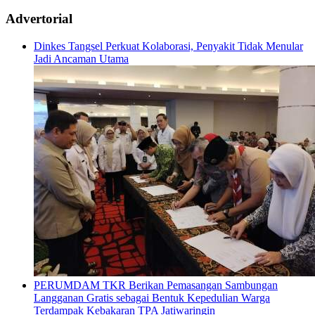
Advertorial
Dinkes Tangsel Perkuat Kolaborasi, Penyakit Tidak Menular
Jadi Ancaman Utama
PERUMDAM TKR Berikan Pemasangan Sambungan
Langganan Gratis sebagai Bentuk Kepedulian Warga
Terdampak Kebakaran TPA Jatiwaringin