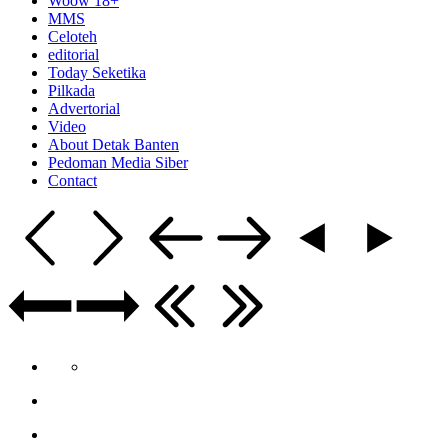
Woow 18+
MMS
Celoteh
editorial
Today Seketika
Pilkada
Advertorial
Video
About Detak Banten
Pedoman Media Siber
Contact