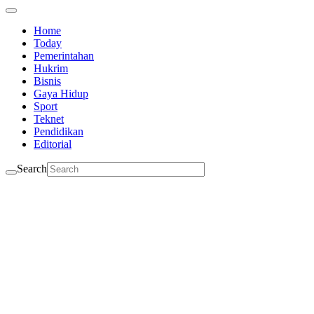
Home
Today
Pemerintahan
Hukrim
Bisnis
Gaya Hidup
Sport
Teknet
Pendidikan
Editorial
Search