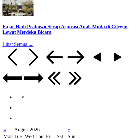
Fajar Hadi Prabowo Serap Aspirasi Anak Muda di Cilegon
Lewat Merdeka Bicara
Lihat Semua ....
«
August 2026
»
Mon
Tue
Wed
Thu
Fri
Sat
Sun