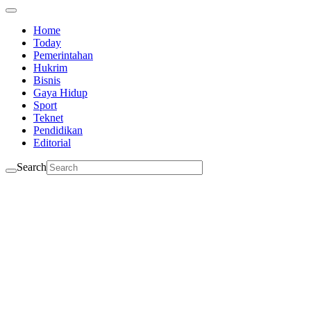
Home
Today
Pemerintahan
Hukrim
Bisnis
Gaya Hidup
Sport
Teknet
Pendidikan
Editorial
Search