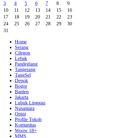
3
4
5
6
7
8
9
10
11
12
13
14
15
16
17
18
19
20
21
22
23
24
25
26
27
28
29
30
31
Home
Serang
Cilegon
Lebak
Pandeglang
Tangerang
TangSel
Depok
Bogor
Banten
Jakarta
Lubuk Linggau
Nusantara
Opini
Profile Tokoh
Komunitas
Woow 18+
MMS