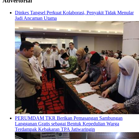
Advertorial
Dinkes Tangsel Perkuat Kolaborasi, Penyakit Tidak Menular
Jadi Ancaman Utama
PERUMDAM TKR Berikan Pemasangan Sambungan
Langganan Gratis sebagai Bentuk Kepedulian Warga
Terdampak Kebakaran TPA Jatiwaringin