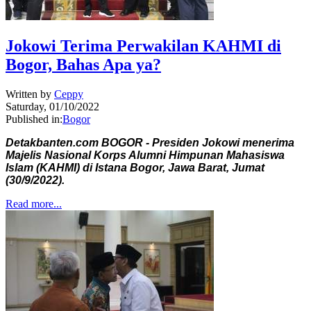
Jokowi Terima Perwakilan KAHMI di
Bogor, Bahas Apa ya?
Written by
Ceppy
Saturday, 01/10/2022
Published in:
Bogor
Detakbanten.com BOGOR - Presiden Jokowi menerima
Majelis Nasional Korps Alumni Himpunan Mahasiswa
Islam (KAHMI) di Istana Bogor, Jawa Barat, Jumat
(30/9/2022).
Read more...