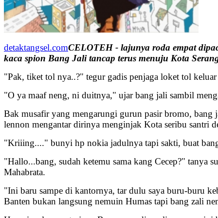
detaktangsel.com
CELOTEH - lajunya roda empat dipacu d
kaca spion Bang Jali tancap terus menuju Kota Seran
"Pak, tiket tol nya..?" tegur gadis penjaga loket tol ke
"O ya maaf neng, ni duitnya," ujar bang jali sambil men
Bak musafir yang mengarungi gurun pasir bromo, bang ja
lennon mengantar dirinya menginjak Kota seribu santri
"Kriiing...." bunyi hp nokia jadulnya tapi sakti, buat ban
"Hallo...bang, sudah ketemu sama kang Cecep?" tanya su
Mahabrata.
"Ini baru sampe di kantornya, tar dulu saya buru-buru k
Banten bukan langsung nemuin Humas tapi bang zali nemu