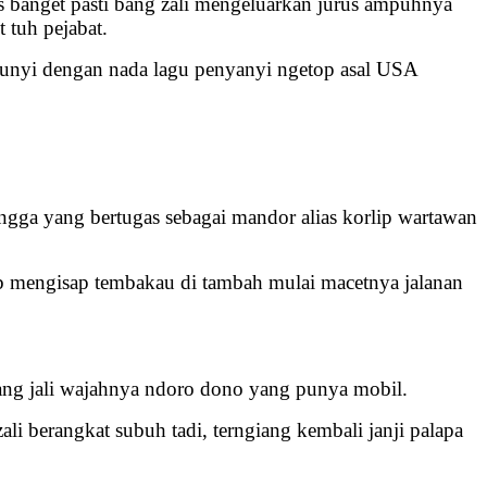
s banget pasti bang zali mengeluarkan jurus ampuhnya
 tuh pejabat.
erbunyi dengan nada lagu penyanyi ngetop asal USA
angga yang bertugas sebagai mandor alias korlip wartawan
ib mengisap tembakau di tambah mulai macetnya jalanan
bang jali wajahnya ndoro dono yang punya mobil.
i berangkat subuh tadi, terngiang kembali janji palapa