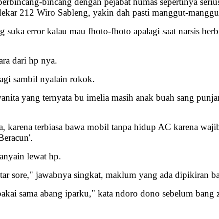
berbincang-bincang dengan pejabat humas sepertinya seriu
ekar 212 Wiro Sableng, yakin dah pasti manggut-manggut
g suka error kalau mau fhoto-fhoto apalagi saat narsis b
ara dari hp nya.
lagi sambil nyalain rokok.
 wanita yang ternyata bu imelia masih anak buah sang punj
a, karena terbiasa bawa mobil tanpa hidup AC karena waj
Beracun'.
anyain lewat hp.
 tar sore," jawabnya singkat, maklum yang ada dipikiran 
kai sama abang iparku," kata ndoro dono sebelum bang zal