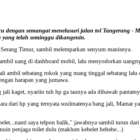
engan semangat menelusuri jalan tol Tangerang - Merak
g yang telah seminggu dikangenin.
luar Serang Timur, sambil melemparkan senyum manisnya.
gambil uang di dashboard mobil, lalu menyodorkan uangnya
li ambil sebatang rokok yang mang tinggal sebatang lalu 
 dengan harapan yang jumawa.
g jali kaget, nyariin tuh hp ga taunya ada dibawah pantatny
ara dari hp yang ternyata soulmatenya bang jali, Mamat y
ebelet...nanti saya telpon balik," jawabnya sambil turun 
in penjaga toilet dulu (maklum kebelet hehehe...)