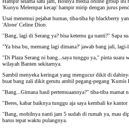
Hampir selama satu jam, Bosnya media online group ini 
'Kunyu Melempar kecap' hampir mirip dengan jurus pend
Usai menemui pejabat humas, tiba-tiba hp blackberry yan
'Alone' Celine Dion.
"Bang, lagi di Serang ya? bisa ketemu ga nanti?" Sapa su
"Ya bisa bu, memang lagi dimana?' jawab bang jali, lagi-
"Di Plaza Serang ni bang...saya tunggu ya," pinta suara
wilayah Banten sekitarnya.
Sambil menyeka keringat yang mengucur dikit di dahiny
buat bang zali dikit gerutu ambil pegang-pegang 'Kumis 
"Bang...Gimana hasil pertemuaannya?" tiba-tiba mamat n
"Beres, kabar baiknya tunggu aja saya kembali ke kantor
"Bang, mobilnya nanti jam 5 sudah di rumah ya, mau dipa
harus tepat waktu pulangnya.