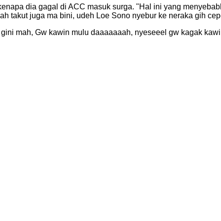
kenapa dia gagal di ACC masuk surga.
"Hal ini yang menyeba
 takut juga ma bini, udeh Loe Sono nyebur ke neraka gih cepe
 gini mah, Gw kawin mulu daaaaaaah, nyeseeel gw kagak kawin