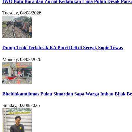
IWO Batu Bara dan Zuriat Kedatukan Lima Puluh Desak Pansu
Tuesday, 04/08/2026
Dump Truk Tertabrak KA Putri Deli di Sergai, Sopir Tewas
Monday, 03/08/2026
Bhabinkamtibmas Pulau Simardan Sapa Warga Imbau Bijak B
Sunday, 02/08/2026