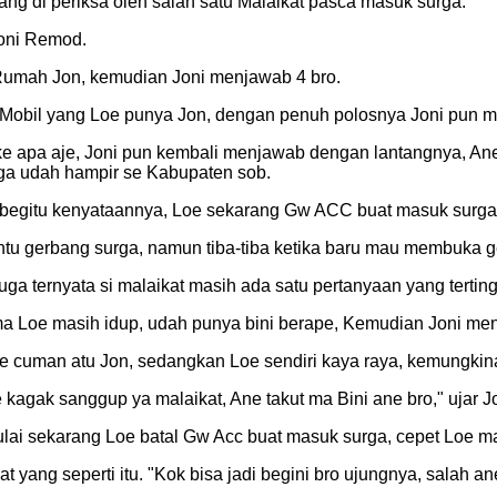
sedang di periksa oleh salah satu Malaikat pasca masuk surga.
Joni Remod.
Rumah Jon, kemudian Joni menjawab 4 bro.
a Mobil yang Loe punya Jon, dengan penuh polosnya Joni pun 
e apa aje, Joni pun kembali menjawab dengan lantangnya, Ane u
uga udah hampir se Kabupaten sob.
 begitu kenyataannya, Loe sekarang Gw ACC buat masuk surga
tu gerbang surga, namun tiba-tiba ketika baru mau membuka g
iduga ternyata si malaikat masih ada satu pertanyaan yang terti
ama Loe masih idup, udah punya bini berape, Kemudian Joni me
 cuman atu Jon, sedangkan Loe sendiri kaya raya, kemungkinan 
 kagak sanggup ya malaikat, Ane takut ma Bini ane bro," ujar J
ulai sekarang Loe batal Gw Acc buat masuk surga, cepet Loe m
 yang seperti itu.
"Kok bisa jadi begini bro ujungnya, salah an