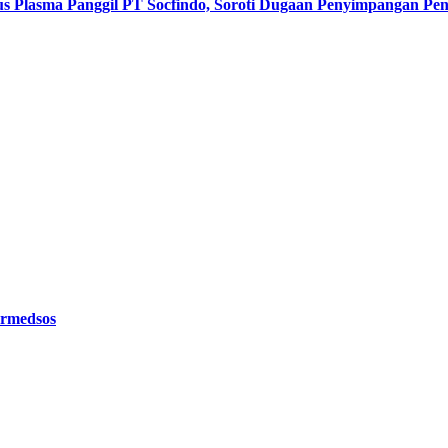
s Plasma Panggil PT Socfindo, Soroti Dugaan Penyimpangan P
ermedsos