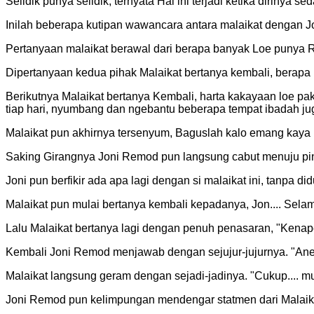
Selidik punya selidik, ternyata Hal ini terjadi ketika dirinya 
Inilah beberapa kutipan wawancara antara malaikat dengan 
Pertanyaan malaikat berawal dari berapa banyak Loe punya 
Dipertanyaan kedua pihak Malaikat bertanya kembali, berap
Berikutnya Malaikat bertanya Kembali, harta kakayaan loe pak
tiap hari, nyumbang dan ngebantu beberapa tempat ibadah j
Malaikat pun akhirnya tersenyum, Baguslah kalo emang kaya
Saking Girangnya Joni Remod pun langsung cabut menuju pin
Joni pun berfikir ada apa lagi dengan si malaikat ini, tanpa d
Malaikat pun mulai bertanya kembali kepadanya, Jon.... Sel
Lalu Malaikat bertanya lagi dengan penuh penasaran,
"Kenape
Kembali Joni Remod menjawab dengan sejujur-jujurnya.
"Ane
Malaikat langsung geram dengan sejadi-jadinya.
"Cukup.... m
Joni Remod pun kelimpungan mendengar statmen dari Malaikat