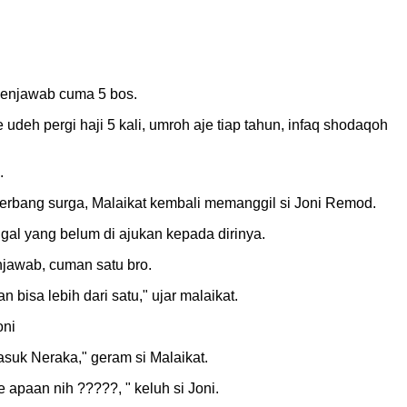
menjawab cuma 5 bos.
deh pergi haji 5 kali, umroh aje tiap tahun, infaq shodaqoh
.
erbang surga, Malaikat kembali memanggil si Joni Remod.
nggal yang belum di ajukan kepada dirinya.
njawab, cuman satu bro.
bisa lebih dari satu," ujar malaikat.
oni
asuk Neraka," geram si Malaikat.
e apaan nih ?????, " keluh si Joni.