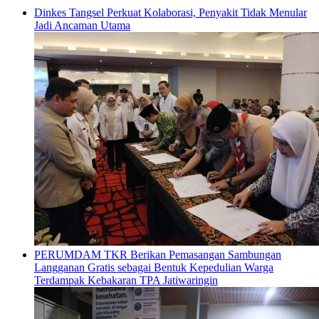
Dinkes Tangsel Perkuat Kolaborasi, Penyakit Tidak Menular
Jadi Ancaman Utama
PERUMDAM TKR Berikan Pemasangan Sambungan
Langganan Gratis sebagai Bentuk Kepedulian Warga
Terdampak Kebakaran TPA Jatiwaringin