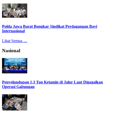
Polda Jawa Barat Bongkar Sindikat Perdagangan Bayi
Internasional
Lihat Semua ....
Nasional
Penyelundupan 1,3 Ton Ketamin di Jalur Laut Digagalkan
Operasi Gabungan