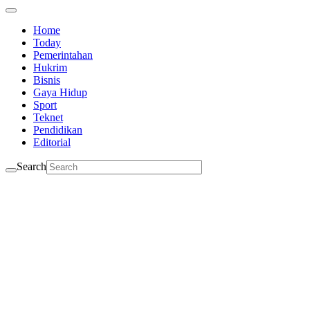
Home
Today
Pemerintahan
Hukrim
Bisnis
Gaya Hidup
Sport
Teknet
Pendidikan
Editorial
Search