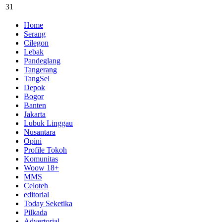
31
Home
Serang
Cilegon
Lebak
Pandeglang
Tangerang
TangSel
Depok
Bogor
Banten
Jakarta
Lubuk Linggau
Nusantara
Opini
Profile Tokoh
Komunitas
Woow 18+
MMS
Celoteh
editorial
Today Seketika
Pilkada
Advertorial