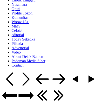
Lubuk Linggau
Nusantara
Opini
Profile Tokoh
Komunitas
Woow 18+
MMS
Celoteh
editorial
Today Seketika
Pilkada
Advertorial
Video
About Detak Banten
Pedoman Media Siber
Contact