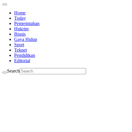
Home
Today
Pemerintahan
Hukrim
Bisnis
Gaya Hidup
Sport
Teknet
Pendidikan
Editorial
Search