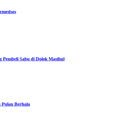
ermedsos
g Pembeli Sabu di Dolok Masihul
n Pulau Berhala