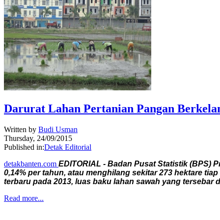
Darurat Lahan Pertanian Pangan Berkela
Written by
Budi Usman
Thursday, 24/09/2015
Published in:
Detak Editorial
detakbanten.com
EDITORIAL - Badan Pusat Statistik (BPS) P
0,14% per tahun, atau menghilang sekitar 273 hektare ti
terbaru pada 2013, luas baku lahan sawah yang tersebar d
Read more...