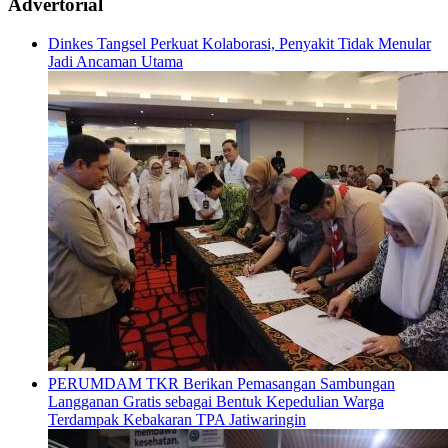
Advertorial
Dinkes Tangsel Perkuat Kolaborasi, Penyakit Tidak Menular
Jadi Ancaman Utama
PERUMDAM TKR Berikan Pemasangan Sambungan
Langganan Gratis sebagai Bentuk Kepedulian Warga
Terdampak Kebakaran TPA Jatiwaringin