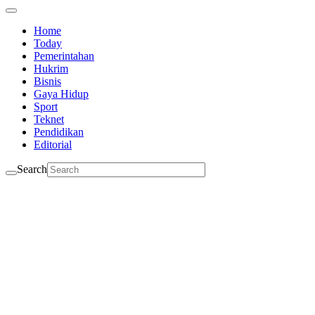
Home
Today
Pemerintahan
Hukrim
Bisnis
Gaya Hidup
Sport
Teknet
Pendidikan
Editorial
Search