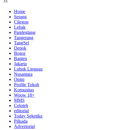
31
Home
Serang
Cilegon
Lebak
Pandeglang
Tangerang
TangSel
Depok
Bogor
Banten
Jakarta
Lubuk Linggau
Nusantara
Opini
Profile Tokoh
Komunitas
Woow 18+
MMS
Celoteh
editorial
Today Seketika
Pilkada
Advertorial