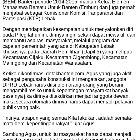
(BEM) Banten periode 2014-2015, mantan Ketua Elemen
Mahasiswa Bersatu Untuk Banten (Embun) dan juga pernah
menjabat sebagai Komisioner Komisi Tranparansi dan
Partisipasi (KTP) Lebak.
Dengan mendapatkan kesempatan untuk menyalonkan diri
pada Pileg tahun ini, dirinya ingin sekali dapat mewakili dan
membantu aspirasi masyarakat, melalui program dan
capaian pemerintah yang ada di Kabupaten Lebak,
khususnya pada Daerah Pemilihan (Dapil 5) yang meliputi
Kecamatan Cijaku, Kecamatan Cigemblong, Kecamatan
Malingping dan Kecamatan Wanasalam.
Ketika dikonfirmasi detakbanten.com, Agus yang juga aktif
sebagai pengusaha konstruksi ini mengatakan, anggota
DPRD Lebak harus diisi oleh orang-orang yang berani
mengambil resiko untuk kepentingan masyarakat banyak,
pasalnya jika dirinya ditakdirkan menjadi anggota dewan,
maka secara otomatis dirinya harus dapat menjadi pelayan
publik yang baik.
"Intinya, apapun yang semua Kita lakukan, adalah semata-
mata demi kepentingan rakyat," ujar Agus.
Sambung Agus, untuk itu masyarakat harus dapat menjadi
pemilih yang cerdas, lantaran jika tidak memilih dengan hati