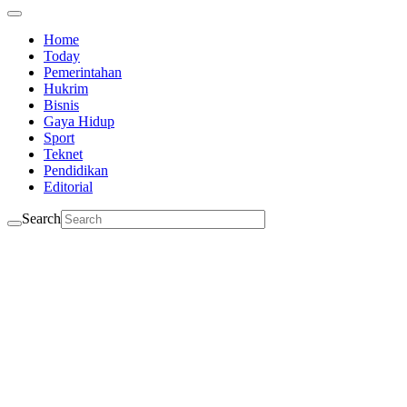
Home
Today
Pemerintahan
Hukrim
Bisnis
Gaya Hidup
Sport
Teknet
Pendidikan
Editorial
Search