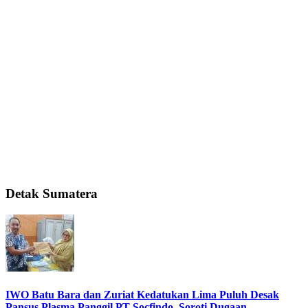
Detak Sumatera
IWO Batu Bara dan Zuriat Kedatukan Lima Puluh Desak
Pansus Plasma Panggil PT Socfindo, Soroti Dugaan