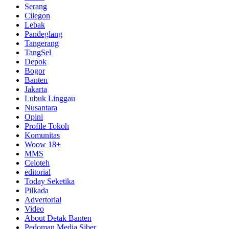
Serang
Cilegon
Lebak
Pandeglang
Tangerang
TangSel
Depok
Bogor
Banten
Jakarta
Lubuk Linggau
Nusantara
Opini
Profile Tokoh
Komunitas
Woow 18+
MMS
Celoteh
editorial
Today Seketika
Pilkada
Advertorial
Video
About Detak Banten
Pedoman Media Siber