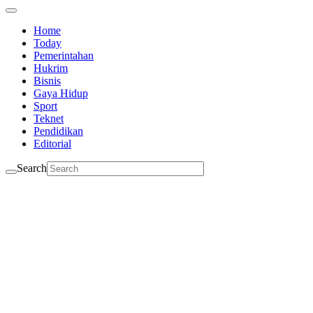
Home
Today
Pemerintahan
Hukrim
Bisnis
Gaya Hidup
Sport
Teknet
Pendidikan
Editorial
Search