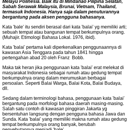
Melayu Polinesia. Baik itu di Mindanao Pilipina Selatan,
Sabah Serawak Malaysia, Brunai, Vietnam, Thailand,
termasuk Indonesia. Hanya saja dalam penuturannya
bergantung pada aksen pengguna bahasanya.
Kata 'bale' itu sendiri berasal dari kata 'balai' yg memiliki arti;
sebuah tempat atau bangunan tempat berkumpulnya orang.
(Muhajir. Etimologi Bahasa Lokal. 1976, ibid).
Kata 'balai' pertama kali diperkenalkan penggunaannya di
kawasan Asia Tenggara pada tahun 1841 hingga
pertengahan abad 20 oleh Franz Bobb.
Maka tak heran jika penggunaan kata 'balai' erat melekat di
masyarakat Indonesia sebagai rumah atau gedung tempat
berkumpulnya orang dalam merumuskan berbagai
persoalan. Seperti Balai Warga, Balai Kota, Balai Budaya,
dll.
Sedang dalam terminologi bahasa, penggunaan kata 'balai'
bergantung pada morfologi bahasa daerah masing-masing.
Salah satu contoh di kawasan pinggiran Jakarta yg
bersentuhan langsung dengan pengguna bahasa Jawa dan
Sunda. Kata 'balai' yang memiliki makna rumah atau gedung
tempat berkumpulnya orang banyak, berubah
penyebutannya menjadi 'bale'.