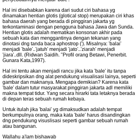
Hal ini disebabkan karena dari sudut ciri bahasa yg
dinamakan hentian glotis (glotical stop) merupakan ciri khas
bahasa daerah yang berada di pinggiran jakarta yg
terkontaminasi dengan pengguna bahasa Jawa dan Sunda.
Hentian glotis adalah mematikan konsonan akhir pada
sebuah kata dan menggantinya dengan tekanan yang
dinotasi dng tanda baca aphostrop ('). Misalnya: 'balai'
menjadi 'bale'..'jatuh' menjadi 'jato'..'ziarah' menjadi
'jiara'..dll. (Ridwan Saidih. "Profil orang Betawi, Penerbit.
Gunara Kata,1997).
Hal ini tentu akan menjadi rancu jika kata 'bale' itu tanpa
dideskripsikan dng alat pendukung visualisasi lainya, seperti
gambar dan maknanya. Mengapa demikian? Karena kata
'bale' dalam tutur masyarakat pinggiran jakarta adl memiliki
makna tempat tidur. Yang secara hirarki tata letaknya berada
di depan teras sebuah rumah kebaya.
Untuk itulah jika 'balai' yg dimaksudkan adalah tempat
berkumpulnya orang, maka kata 'bale' harus disandingkan
dng pendukung visuslisasi seperti gambar sebuah rumah
atau bangunan.
Wallahu a'lam bishawab