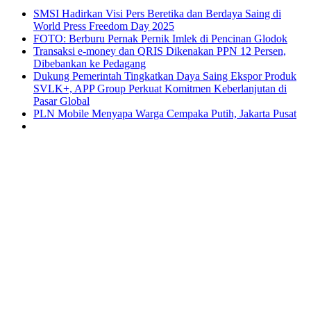
SMSI Hadirkan Visi Pers Beretika dan Berdaya Saing di
World Press Freedom Day 2025
FOTO: Berburu Pernak Pernik Imlek di Pencinan Glodok
Transaksi e-money dan QRIS Dikenakan PPN 12 Persen,
Dibebankan ke Pedagang
Dukung Pemerintah Tingkatkan Daya Saing Ekspor Produk
SVLK+, APP Group Perkuat Komitmen Keberlanjutan di
Pasar Global
PLN Mobile Menyapa Warga Cempaka Putih, Jakarta Pusat