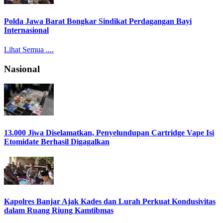
Polda Jawa Barat Bongkar Sindikat Perdagangan Bayi
Internasional
Lihat Semua ....
Nasional
13.000 Jiwa Diselamatkan, Penyelundupan Cartridge Vape Isi
Etomidate Berhasil Digagalkan
Kapolres Banjar Ajak Kades dan Lurah Perkuat Kondusivitas
dalam Ruang Riung Kamtibmas