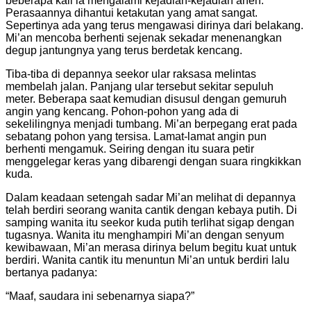
beberapa kali ia mengalami kejadian-kejadian aneh.
Perasaannya dihantui ketakutan yang amat sangat.
Sepertinya ada yang terus mengawasi dirinya dari belakang.
Mi’an mencoba berhenti sejenak sekadar menenangkan
degup jantungnya yang terus berdetak kencang.
Tiba-tiba di depannya seekor ular raksasa melintas
membelah jalan. Panjang ular tersebut sekitar sepuluh
meter. Beberapa saat kemudian disusul dengan gemuruh
angin yang kencang. Pohon-pohon yang ada di
sekelilingnya menjadi tumbang. Mi’an berpegang erat pada
sebatang pohon yang tersisa. Lamat-lamat angin pun
berhenti mengamuk. Seiring dengan itu suara petir
menggelegar keras yang dibarengi dengan suara ringkikkan
kuda.
Dalam keadaan setengah sadar Mi’an melihat di depannya
telah berdiri seorang wanita cantik dengan kebaya putih. Di
samping wanita itu seekor kuda putih terlihat sigap dengan
tugasnya. Wanita itu menghampiri Mi’an dengan senyum
kewibawaan, Mi’an merasa dirinya belum begitu kuat untuk
berdiri. Wanita cantik itu menuntun Mi’an untuk berdiri lalu
bertanya padanya:
“Maaf, saudara ini sebenarnya siapa?”