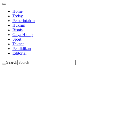
Home
Today
Pemerintahan
Hukrim
Bisnis
Gaya Hidup
Sport
Teknet
Pendidikan
Editorial
Search