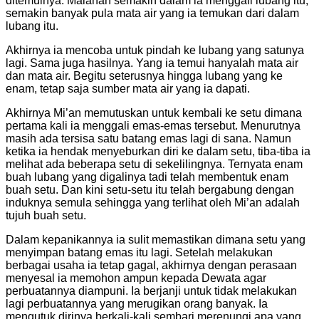
ditemuinya. Malahan semakin dalam ia menggali lubang itu,
semakin banyak pula mata air yang ia temukan dari dalam
lubang itu.
Akhirnya ia mencoba untuk pindah ke lubang yang satunya
lagi. Sama juga hasilnya. Yang ia temui hanyalah mata air
dan mata air. Begitu seterusnya hingga lubang yang ke
enam, tetap saja sumber mata air yang ia dapati.
Akhirnya Mi’an memutuskan untuk kembali ke setu dimana
pertama kali ia menggali emas-emas tersebut. Menurutnya
masih ada tersisa satu batang emas lagi di sana. Namun
ketika ia hendak menyeburkan diri ke dalam setu, tiba-tiba ia
melihat ada beberapa setu di sekelilingnya. Ternyata enam
buah lubang yang digalinya tadi telah membentuk enam
buah setu. Dan kini setu-setu itu telah bergabung dengan
induknya semula sehingga yang terlihat oleh Mi’an adalah
tujuh buah setu.
Dalam kepanikannya ia sulit memastikan dimana setu yang
menyimpan batang emas itu lagi. Setelah melakukan
berbagai usaha ia tetap gagal, akhirnya dengan perasaan
menyesal ia memohon ampun kepada Dewata agar
perbuatannya diampuni. Ia berjanji untuk tidak melakukan
lagi perbuatannya yang merugikan orang banyak. Ia
mengutuk dirinya berkali-kali sembari merenungi apa yang