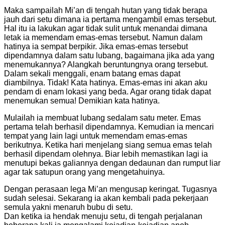
Maka sampailah Mi’an di tengah hutan yang tidak berapa
jauh dari setu dimana ia pertama mengambil emas tersebut.
Hal itu ia lakukan agar tidak sulit untuk menandai dimana
letak ia memendam emas-emas tersebut. Namun dalam
hatinya ia sempat berpikir. Jika emas-emas tersebut
dipendamnya dalam satu lubang, bagaimana jika ada yang
menemukannya? Alangkah beruntungnya orang tersebut.
Dalam sekali menggali, enam batang emas dapat
diambilnya. Tidak! Kata hatinya. Emas-emas ini akan aku
pendam di enam lokasi yang beda. Agar orang tidak dapat
menemukan semua! Demikian kata hatinya.
Mulailah ia membuat lubang sedalam satu meter. Emas
pertama telah berhasil dipendamnya. Kemudian ia mencari
tempat yang lain lagi untuk memendam emas-emas
berikutnya. Ketika hari menjelang siang semua emas telah
berhasil dipendam olehnya. Biar lebih memastikan lagi ia
menutupi bekas galiannya dengan dedaunan dan rumput liar
agar tak satupun orang yang mengetahuinya.
Dengan perasaan lega Mi’an mengusap keringat. Tugasnya
sudah selesai. Sekarang ia akan kembali pada pekerjaan
semula yakni menaruh bubu di setu.
Dan ketika ia hendak menuju setu, di tengah perjalanan