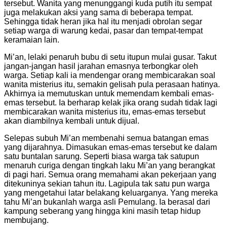
tersebut. Wanita yang menunggangi kuda putih itu sempat
juga melakukan aksi yang sama di beberapa tempat.
Sehingga tidak heran jika hal itu menjadi obrolan segar
setiap warga di warung kedai, pasar dan tempat-tempat
keramaian lain.
Mi’an, lelaki penaruh bubu di setu itupun mulai gusar. Takut
jangan-jangan hasil jarahan emasnya terbongkar oleh
warga. Setiap kali ia mendengar orang membicarakan soal
wanita misterius itu, semakin gelisah pula perasaan hatinya.
Akhirnya ia memutuskan untuk memendam kembali emas-
emas tersebut. Ia berharap kelak jika orang sudah tidak lagi
membicarakan wanita misterius itu, emas-emas tersebut
akan diambilnya kembali untuk dijual.
Selepas subuh Mi’an membenahi semua batangan emas
yang dijarahnya. Dimasukan emas-emas tersebut ke dalam
satu buntalan sarung. Seperti biasa warga tak satupun
menaruh curiga dengan tingkah laku Mi’an yang berangkat
di pagi hari. Semua orang memahami akan pekerjaan yang
ditekuninya sekian tahun itu. Lagipula tak satu pun warga
yang mengetahui latar belakang keluarganya. Yang mereka
tahu Mi’an bukanlah warga asli Pemulang. Ia berasal dari
kampung seberang yang hingga kini masih tetap hidup
membujang.