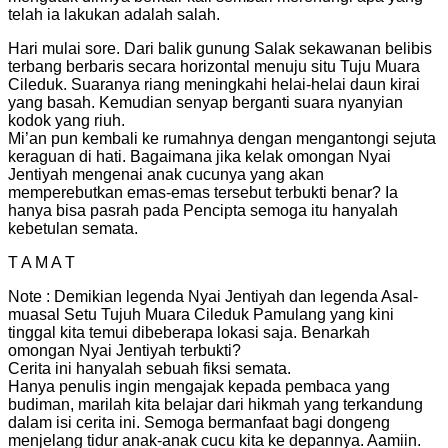
telah ia lakukan adalah salah.
Hari mulai sore. Dari balik gunung Salak sekawanan belibis
terbang berbaris secara horizontal menuju situ Tuju Muara
Cileduk. Suaranya riang meningkahi helai-helai daun kirai
yang basah. Kemudian senyap berganti suara nyanyian
kodok yang riuh.
Mi’an pun kembali ke rumahnya dengan mengantongi sejuta
keraguan di hati. Bagaimana jika kelak omongan Nyai
Jentiyah mengenai anak cucunya yang akan
memperebutkan emas-emas tersebut terbukti benar? Ia
hanya bisa pasrah pada Pencipta semoga itu hanyalah
kebetulan semata.
T A M A T
Note : Demikian legenda Nyai Jentiyah dan legenda Asal-
muasal Setu Tujuh Muara Cileduk Pamulang yang kini
tinggal kita temui dibeberapa lokasi saja. Benarkah
omongan Nyai Jentiyah terbukti?
Cerita ini hanyalah sebuah fiksi semata.
Hanya penulis ingin mengajak kepada pembaca yang
budiman, marilah kita belajar dari hikmah yang terkandung
dalam isi cerita ini. Semoga bermanfaat bagi dongeng
menjelang tidur anak-anak cucu kita ke depannya. Aamiin.