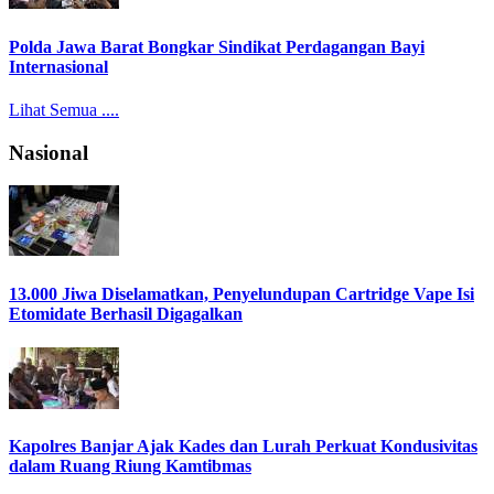
Polda Jawa Barat Bongkar Sindikat Perdagangan Bayi
Internasional
Lihat Semua ....
Nasional
13.000 Jiwa Diselamatkan, Penyelundupan Cartridge Vape Isi
Etomidate Berhasil Digagalkan
Kapolres Banjar Ajak Kades dan Lurah Perkuat Kondusivitas
dalam Ruang Riung Kamtibmas