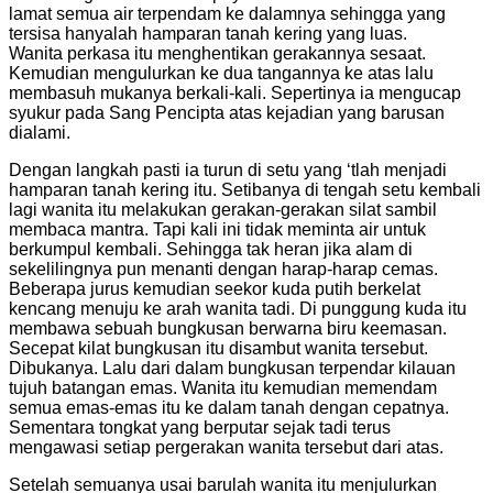
lamat semua air terpendam ke dalamnya sehingga yang
tersisa hanyalah hamparan tanah kering yang luas.
Wanita perkasa itu menghentikan gerakannya sesaat.
Kemudian mengulurkan ke dua tangannya ke atas lalu
membasuh mukanya berkali-kali. Sepertinya ia mengucap
syukur pada Sang Pencipta atas kejadian yang barusan
dialami.
Dengan langkah pasti ia turun di setu yang ‘tlah menjadi
hamparan tanah kering itu. Setibanya di tengah setu kembali
lagi wanita itu melakukan gerakan-gerakan silat sambil
membaca mantra. Tapi kali ini tidak meminta air untuk
berkumpul kembali. Sehingga tak heran jika alam di
sekelilingnya pun menanti dengan harap-harap cemas.
Beberapa jurus kemudian seekor kuda putih berkelat
kencang menuju ke arah wanita tadi. Di punggung kuda itu
membawa sebuah bungkusan berwarna biru keemasan.
Secepat kilat bungkusan itu disambut wanita tersebut.
Dibukanya. Lalu dari dalam bungkusan terpendar kilauan
tujuh batangan emas. Wanita itu kemudian memendam
semua emas-emas itu ke dalam tanah dengan cepatnya.
Sementara tongkat yang berputar sejak tadi terus
mengawasi setiap pergerakan wanita tersebut dari atas.
Setelah semuanya usai barulah wanita itu menjulurkan