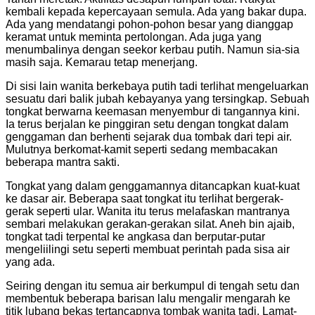
kembali kepada kepercayaan semula. Ada yang bakar dupa.
Ada yang mendatangi pohon-pohon besar yang dianggap
keramat untuk meminta pertolongan. Ada juga yang
menumbalinya dengan seekor kerbau putih. Namun sia-sia
masih saja. Kemarau tetap menerjang.
Di sisi lain wanita berkebaya putih tadi terlihat mengeluarkan
sesuatu dari balik jubah kebayanya yang tersingkap. Sebuah
tongkat berwarna keemasan menyembur di tangannya kini.
Ia terus berjalan ke pinggiran setu dengan tongkat dalam
genggaman dan berhenti sejarak dua tombak dari tepi air.
Mulutnya berkomat-kamit seperti sedang membacakan
beberapa mantra sakti.
Tongkat yang dalam genggamannya ditancapkan kuat-kuat
ke dasar air. Beberapa saat tongkat itu terlihat bergerak-
gerak seperti ular. Wanita itu terus melafaskan mantranya
sembari melakukan gerakan-gerakan silat. Aneh bin ajaib,
tongkat tadi terpental ke angkasa dan berputar-putar
mengeliilingi setu seperti membuat perintah pada sisa air
yang ada.
Seiring dengan itu semua air berkumpul di tengah setu dan
membentuk beberapa barisan lalu mengalir mengarah ke
titik lubang bekas tertancapnya tombak wanita tadi. Lamat-