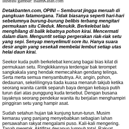
Ilustrasi gambar: IslamKafah.com
Detakbanten.com, OPINI -- Semburat jingga meruah di
pangkuan fatamorgana. Tidak biasanya seperti hari-hari
sebelumnya burung-burung belibis terbang mengitari
permukaan situ Cileduk. Menukik. Berkelebat lalu
menghilang di balik lebatnya pohon kirai. Mencermati
dalam diam. Menguntit setiap pergerakan riak-riak setu
yang sepi. Senyap menyelimuti sore itu. Hanya suara
desir angin yang sesekali membelai lembut setiap utas
helai daun kirai.
Seekor kuda putih berkelebat kencang bagai bias kilat di
permukaan setu. Ringkikkannya terdengar bak terompet
sangkakala yang hendak memecahkan gendang telinga.
Serta merta semua menyambutnya. Air, angin, pohon,
dedaunan, sekelilingnya tiada kuasa menaruh takjub ketika
seorang wanita cantik separuh baya dengan kebaya putih
turun dari atas punggung kuda tersebut. Dengan busana
layaknya seorang pendekar wanita itu berjalan menghampiri
pinggiran setu yang hampir asat.
Sudah setahun hujan tak kunjung turun-turun. Musim
kemarau yang panjang menyebabkan sebagian lahan
persawahan rakyat mengalami puso. Kali-kali mengering.
Tanah meretak. Aktifitas desapun lumpuh total. Rakyat