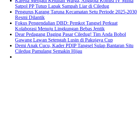
Karena Menjadi Keluhan Warga, Anggota Komisi IV Minta
Satpol PP Tutup Lapak Sampah Liar di Ciledug
Pengurus Karang Taruna Kecamatan Setu Periode 2025-2030
Resmi Dilantik
Fokus Pengendalian DBD: Pemkot Tangsel Perkuat
Kolaborasi Menuju Lingkungan Bebas Jentik
Dear Pedagang Daging Pasar Ciledug! Tim Anda Bobol
Gawang Lawan Setengah Lusin di Pakujaya Cup
Demi Anak Cucu, Kader PDIP Tangsel Sulap Bantaran Situ
Ciledug Pamulang Semakin Hijau