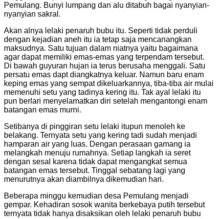
Pemulang. Bunyi lumpang dan alu ditabuh bagai nyanyian-
nyanyian sakral.
Akan alnya lelaki penaruh bubu itu. Seperti tidak perduli
dengan kejadian aneh itu ia tetap saja mencanangkan
maksudnya. Satu tujuan dalam niatnya yaitu bagaimana
agar dapat memiliki emas-emas yang terpendam tersebut.
Di bawah guyuran hujan ia terus berusaha menggali. Satu
persatu emas dapt diangkatnya keluar. Namun baru enam
keping emas yang sempat dikeluarkannya, tiba-tiba air mulai
memenuhi setu yang tadinya kering itu. Tak ayal lelaki itu
pun berlari menyelamatkan diri setelah mengantongi enam
batangan emas murni.
Setibanya di pinggiran setu lelaki itupun menoleh ke
belakang. Ternyata setu yang kering tadi sudah menjadi
hamparan air yang luas. Dengan perasaan gamang ia
melangkah menuju rumahnya. Setiap langkah ia seret
dengan sesal karena tidak dapat mengangkat semua
batangan emas tersebut. Tinggal sebatang lagi yang
menurutnya akan diambilnya dikemudian hari.
Beberapa minggu kemudian desa Pemulang menjadi
gempar. Kehadiran sosok wanita berkebaya putih tersebut
ternyata tidak hanya disaksikan oleh lelaki penaruh bubu