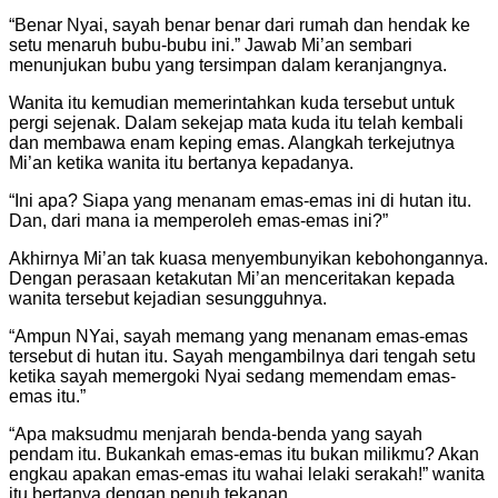
“Benar Nyai, sayah benar benar dari rumah dan hendak ke
setu menaruh bubu-bubu ini.” Jawab Mi’an sembari
menunjukan bubu yang tersimpan dalam keranjangnya.
Wanita itu kemudian memerintahkan kuda tersebut untuk
pergi sejenak. Dalam sekejap mata kuda itu telah kembali
dan membawa enam keping emas. Alangkah terkejutnya
Mi’an ketika wanita itu bertanya kepadanya.
“Ini apa? Siapa yang menanam emas-emas ini di hutan itu.
Dan, dari mana ia memperoleh emas-emas ini?”
Akhirnya Mi’an tak kuasa menyembunyikan kebohongannya.
Dengan perasaan ketakutan Mi’an menceritakan kepada
wanita tersebut kejadian sesungguhnya.
“Ampun NYai, sayah memang yang menanam emas-emas
tersebut di hutan itu. Sayah mengambilnya dari tengah setu
ketika sayah memergoki Nyai sedang memendam emas-
emas itu.”
“Apa maksudmu menjarah benda-benda yang sayah
pendam itu. Bukankah emas-emas itu bukan milikmu? Akan
engkau apakan emas-emas itu wahai lelaki serakah!” wanita
itu bertanya dengan penuh tekanan.