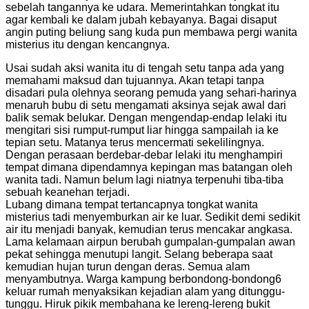
sebelah tangannya ke udara. Memerintahkan tongkat itu
agar kembali ke dalam jubah kebayanya. Bagai disaput
angin puting beliung sang kuda pun membawa pergi wanita
misterius itu dengan kencangnya.
Usai sudah aksi wanita itu di tengah setu tanpa ada yang
memahami maksud dan tujuannya. Akan tetapi tanpa
disadari pula olehnya seorang pemuda yang sehari-harinya
menaruh bubu di setu mengamati aksinya sejak awal dari
balik semak belukar. Dengan mengendap-endap lelaki itu
mengitari sisi rumput-rumput liar hingga sampailah ia ke
tepian setu. Matanya terus mencermati sekelilingnya.
Dengan perasaan berdebar-debar lelaki itu menghampiri
tempat dimana dipendamnya kepingan mas batangan oleh
wanita tadi. Namun belum lagi niatnya terpenuhi tiba-tiba
sebuah keanehan terjadi.
Lubang dimana tempat tertancapnya tongkat wanita
misterius tadi menyemburkan air ke luar. Sedikit demi sedikit
air itu menjadi banyak, kemudian terus mencakar angkasa.
Lama kelamaan airpun berubah gumpalan-gumpalan awan
pekat sehingga menutupi langit. Selang beberapa saat
kemudian hujan turun dengan deras. Semua alam
menyambutnya. Warga kampung berbondong-bondong6
keluar rumah menyaksikan kejadian alam yang ditunggu-
tunggu. Hiruk pikik membahana ke lereng-lereng bukit