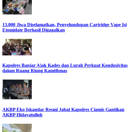
13.000 Jiwa Diselamatkan, Penyelundupan Cartridge Vape Isi
Etomidate Berhasil Digagalkan
Kapolres Banjar Ajak Kades dan Lurah Perkuat Kondusivitas
dalam Ruang Riung Kamtibmas
AKBP Eko Iskandar Resmi Jabat Kapolres Ciamis Gantikan
AKBP Hidayatulloh