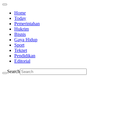
Home
Today
Pemerintahan
Hukrim
Bisnis
Gaya Hidup
Sport
Teknet
Pendidikan
Editorial
Search