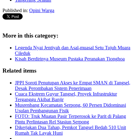
Published in:
Opini Warga
More in this category:
Legenda Nyai Jentiyah dan Asal-muasal Setu Tujuh Muara
Cileduk
Kisah Berdirinya Museum Pustaka Peranakan Tionghoa
Related items
JPPI Soroti Penutupan Akses ke Empat SMAN di Tangsel,
Desak Perombakan Sistem Penerimaan
Cuaca Ekstrem Guyur Tangsel, Proyek Infrastruktur
Terganggu Akibat Banjir
Musrenbang Kecamatan Serpong, 60 Persen Didominasi
Usulan Pembangunan Fisik
FOTO: Truk Muatan Pasir Terperosok ke Parit di Palang
Pintu Perlintasan Rel Stasiun Serpong
Dikerjakan Dua Tahap, Pemkot Tangsel Bedah 510 Unit
Rumah Tak Layak Huni