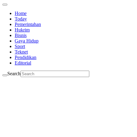
Home
Today
Pemerintahan
Hukrim
Bisnis
Gaya Hidup
Sport
Teknet
Pendidikan
Editorial
Search