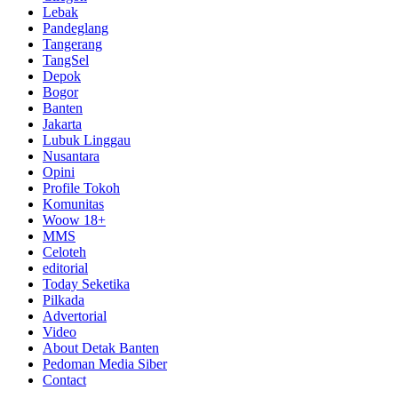
Lebak
Pandeglang
Tangerang
TangSel
Depok
Bogor
Banten
Jakarta
Lubuk Linggau
Nusantara
Opini
Profile Tokoh
Komunitas
Woow 18+
MMS
Celoteh
editorial
Today Seketika
Pilkada
Advertorial
Video
About Detak Banten
Pedoman Media Siber
Contact