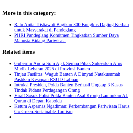
More in this category:
Ratu Anita Tristiawati Bagikan 300 Bungkus Daging Kerbau
untuk Masyarakat di Pandeglang
PHRI Pandeglang Komitmen Tingkatkan Sumber Daya
Manusia Bidang Pariwisata
Related items
Gubernur Andra Soni Ajak Semua Pihak Sukseskan Arus
Mudik Lebaran 2025 di Provinsi Banten
Tinjau Fasilitas, Wagub Banten A Dimyati Natakusumah
Pastikan Kesiapan RSUD Labuan
Intruksi Presiden, Polda Banten Berhasil Ungkap 3 Kasus
Tindak Pidana Perdagangan Orang
Viral! Sosok Polisi Polda Banten Asal Kronjo Lantunkan Al-
Quran di Depan Kapolda
Ketum Asparnas Ngadiman: Perkembangan Pariwisata Harus
Go Green-Sustainable Tourism