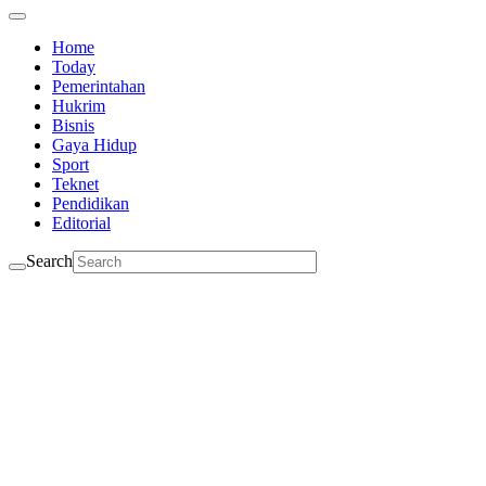
Home
Today
Pemerintahan
Hukrim
Bisnis
Gaya Hidup
Sport
Teknet
Pendidikan
Editorial
Search