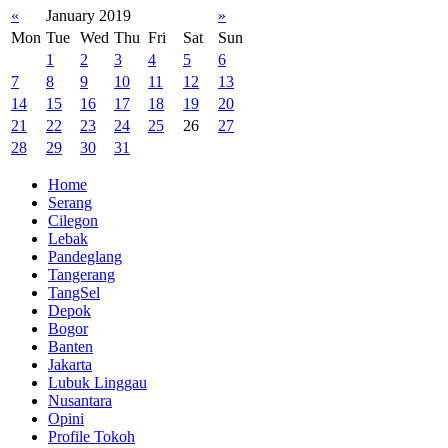
«
January 2019
»
Mon
Tue
Wed
Thu
Fri
Sat
Sun
1
2
3
4
5
6
7
8
9
10
11
12
13
14
15
16
17
18
19
20
21
22
23
24
25
26
27
28
29
30
31
Home
Serang
Cilegon
Lebak
Pandeglang
Tangerang
TangSel
Depok
Bogor
Banten
Jakarta
Lubuk Linggau
Nusantara
Opini
Profile Tokoh