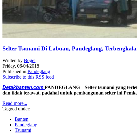
Selter Tsunami Di Labuan, Pandeglang, Terbengkala
Written by
Bogel
Friday, 06/04/2018
Published in:
Pandeglang
Subscribe to this RSS feed
Detakbanten.com
PANDEGLANG – Selter tsunami yang terleta
dan tidak terawat, padahal untuk pembangunan selter ini Pemk
Read more...
Tagged under:
Banten
Pandeglang
Tsunami