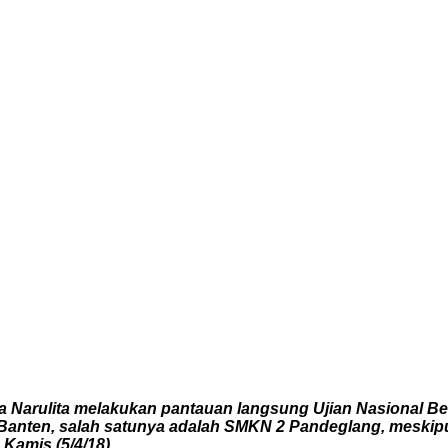
na Narulita melakukan pantauan langsung Ujian Nasional 
Banten, salah satunya adalah SMKN 2 Pandeglang, meskipu
amis (5/4/18).