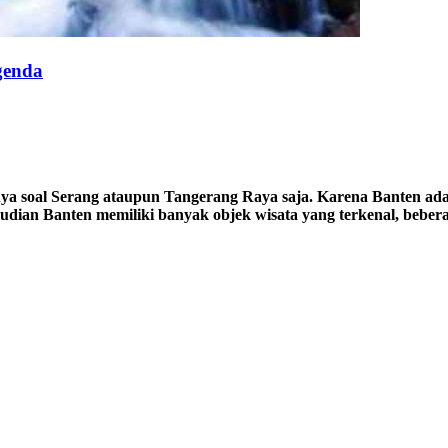
genda
nya soal Serang ataupun Tangerang Raya saja. Karena Banten ada
mudian Banten memiliki banyak objek wisata yang terkenal, beber