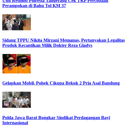
Unit Resmob Polresta Tangerang Cek TKP Percobaan
Perampokan di Bahu Tol KM 37
Sidang TPPU Nikita Mirzani Memanas, Pertanyakan Legalitas
Produk Kecantikan Milik Dokter Reza Gladys
Gelapkan Mobil, Polsek Cikupa Bekuk 2 Pria Asal Bandung
Polda Jawa Barat Bongkar Sindikat Perdagangan Bayi
Internasional