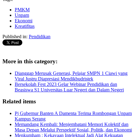
PMKM
Unpam
Ekonomi
Kreatifitas
Published in:
Pendidikan
More in this category:
Dianggap Merusak Generasi, Pelajar SMPN 1 Ciawi yang
Viral Justru Diapresiasi Mendikbudristek
Bersekolah Fest 2023 Gelar Webinar Pendidikan dan
Beasiswa S1 Universitas Luar Negeri dan Dalam Negeri
Related items
Pj Gubernur Banten A Damenta Terima Rombongan Unpam
Kampus Serang
Memandang Kembali: Menjembatani Memori Kolektif dan
Masa Depan Melalui Perspektif Sosial, Politik, dan Ekonomi
Menkumham : Kekayaan Intelektual Jadi Alat Kekuatan