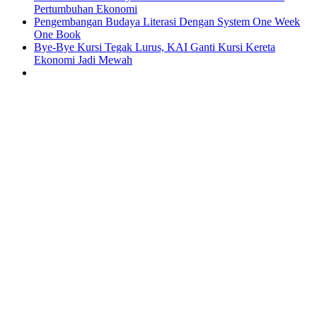
Pertumbuhan Ekonomi
Pengembangan Budaya Literasi Dengan System One Week
One Book
Bye-Bye Kursi Tegak Lurus, KAI Ganti Kursi Kereta
Ekonomi Jadi Mewah