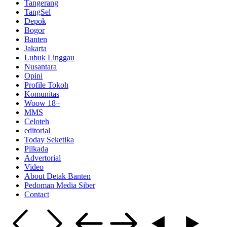
Tangerang
TangSel
Depok
Bogor
Banten
Jakarta
Lubuk Linggau
Nusantara
Opini
Profile Tokoh
Komunitas
Woow 18+
MMS
Celoteh
editorial
Today Seketika
Pilkada
Advertorial
Video
About Detak Banten
Pedoman Media Siber
Contact