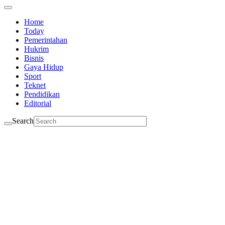
Home
Today
Pemerintahan
Hukrim
Bisnis
Gaya Hidup
Sport
Teknet
Pendidikan
Editorial
Search