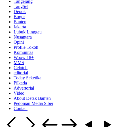
Tangerang
TangSel
Depok
Bogor
Banten
Jakarta
Lubuk Linggau
Nusantara
Opini
Profile Tokoh
Komunitas
Woow 18+
MMS
Celoteh
editorial
Today Seketika
Pilkada
Advertorial
Video
About Detak Banten
Pedoman Media Siber
Contact