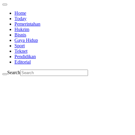
Home
Today
Pemerintahan
Hukrim
Bisnis
Gaya Hidup
Sport
Teknet
Pendidikan
Editorial
Search