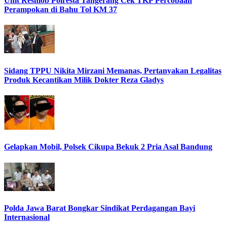
Unit Resmob Polresta Tangerang Cek TKP Percobaan
Perampokan di Bahu Tol KM 37
Sidang TPPU Nikita Mirzani Memanas, Pertanyakan Legalitas
Produk Kecantikan Milik Dokter Reza Gladys
Gelapkan Mobil, Polsek Cikupa Bekuk 2 Pria Asal Bandung
Polda Jawa Barat Bongkar Sindikat Perdagangan Bayi
Internasional