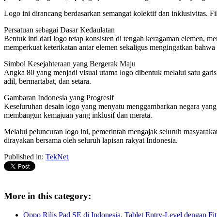
Logo ini dirancang berdasarkan semangat kolektif dan inklusivitas. 
Persatuan sebagai Dasar Kedaulatan
Bentuk inti dari logo tetap konsisten di tengah keragaman elemen, 
memperkuat keterikatan antar elemen sekaligus mengingatkan bahwa ke
Simbol Kesejahteraan yang Bergerak Maju
Angka 80 yang menjadi visual utama logo dibentuk melalui satu gari
adil, bermartabat, dan setara.
Gambaran Indonesia yang Progresif
Keseluruhan desain logo yang menyatu menggambarkan negara yang ter
membangun kemajuan yang inklusif dan merata.
Melalui peluncuran logo ini, pemerintah mengajak seluruh masyaraka
dirayakan bersama oleh seluruh lapisan rakyat Indonesia.
Published in:
TekNet
More in this category:
Oppo Rilis Pad SE di Indonesia, Tablet Entry-Level dengan F