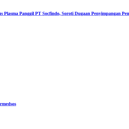
s Plasma Panggil PT Socfindo, Soroti Dugaan Penyimpangan P
ermedsos