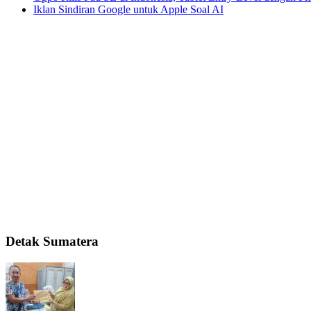
Iklan Sindiran Google untuk Apple Soal AI
Detak Sumatera