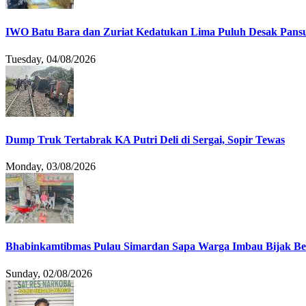
IWO Batu Bara dan Zuriat Kedatukan Lima Puluh Desak Pansu
Tuesday, 04/08/2026
Dump Truk Tertabrak KA Putri Deli di Sergai, Sopir Tewas
Monday, 03/08/2026
Bhabinkamtibmas Pulau Simardan Sapa Warga Imbau Bijak B
Sunday, 02/08/2026