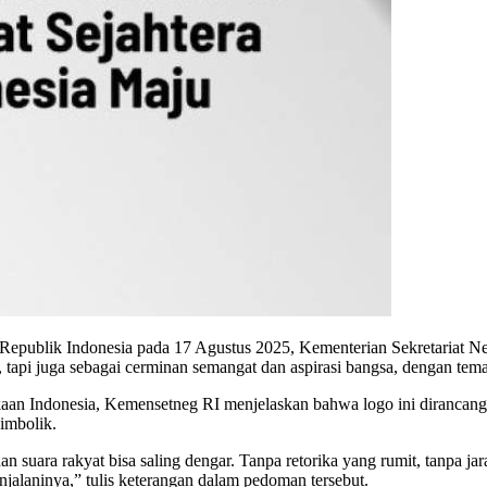
ublik Indonesia pada 17 Agustus 2025, Kementerian Sekretariat Neg
n, tapi juga sebagai cerminan semangat dan aspirasi bangsa, dengan tem
n Indonesia, Kemensetneg RI menjelaskan bahwa logo ini dirancang s
simbolik.
suara rakyat bisa saling dengar. Tanpa retorika yang rumit, tanpa jarak
njalaninya,” tulis keterangan dalam pedoman tersebut.