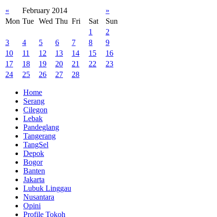
«
February 2014
»
Mon
Tue
Wed
Thu
Fri
Sat
Sun
1
2
3
4
5
6
7
8
9
10
11
12
13
14
15
16
17
18
19
20
21
22
23
24
25
26
27
28
Home
Serang
Cilegon
Lebak
Pandeglang
Tangerang
TangSel
Depok
Bogor
Banten
Jakarta
Lubuk Linggau
Nusantara
Opini
Profile Tokoh