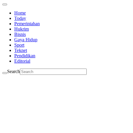
Home
Today
Pemerintahan
Hukrim
Bisnis
Gaya Hidup
Sport
Teknet
Pendidikan
Editorial
Search