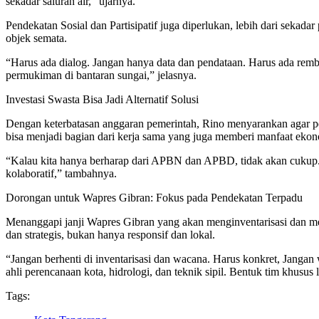
sekadar saluran air,” ujarnya.
Pendekatan Sosial dan Partisipatif juga diperlukan, lebih dari sekad
objek semata.
“Harus ada dialog. Jangan hanya data dan pendataan. Harus ada rem
permukiman di bantaran sungai,” jelasnya.
Investasi Swasta Bisa Jadi Alternatif Solusi
Dengan keterbatasan anggaran pemerintah, Rino menyarankan agar pena
bisa menjadi bagian dari kerja sama yang juga memberi manfaat ek
“Kalau kita hanya berharap dari APBN dan APBD, tidak akan cukup. Ta
kolaboratif,” tambahnya.
Dorongan untuk Wapres Gibran: Fokus pada Pendekatan Terpadu
Menanggapi janji Wapres Gibran yang akan menginventarisasi dan me
dan strategis, bukan hanya responsif dan lokal.
“Jangan berhenti di inventarisasi dan wacana. Harus konkret, Jangan 
ahli perencanaan kota, hidrologi, dan teknik sipil. Bentuk tim khusus
Tags: