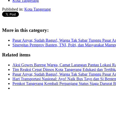
Kota Tangerang
Published in:
Kota Tangerang
More in this category:
Pasar Anyar, Sudah Bagus!, Warga Tak Sabar Tunggu Pasar A
Sinergitas Pemprov Banten, TNI, Polri, dan Masyarakat Mamp
Related items
Aksi Gowes Bareng Warga, Camat Larangan Pantau Lokasi R
Tim Reaksi Cepat Dinsos Kota Tangerang Edukasi dan Terti
Pasar Anyar, Sudah Bagus!, Warga Tak Sabar Tunggu Pasar A
Hari Transportasi Nasional: Ayo! Naik Bus Tayo dan Si Bent
Pemkot Tangerang Kembali Perpanjang Status Siaga Darurat 