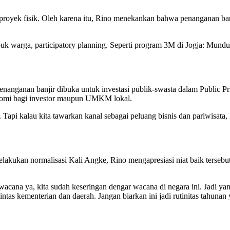
ar proyek fisik. Oleh karena itu, Rino menekankan bahwa penanganan ban
buk warga, participatory planning. Seperti program 3M di Jogja: Mun
nganan banjir dibuka untuk investasi publik-swasta dalam Public Privat
onomi bagi investor maupun UMKM lokal.
pi kalau kita tawarkan kanal sebagai peluang bisnis dan pariwisata, i
lakukan normalisasi Kali Angke, Rino mengapresiasi niat baik terseb
wacana ya, kita sudah keseringan dengar wacana di negara ini. Jadi yan
 lintas kementerian dan daerah. Jangan biarkan ini jadi rutinitas tahun