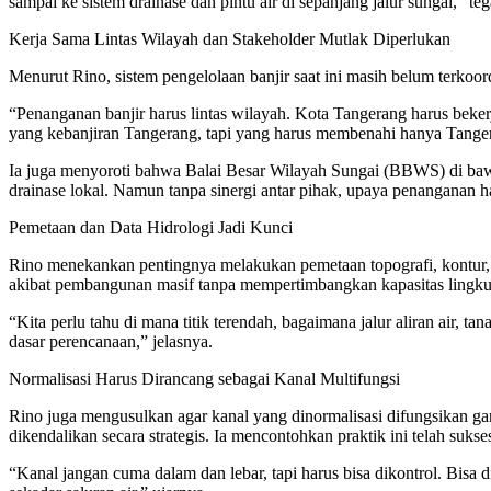
sampai ke sistem drainase dan pintu air di sepanjang jalur sungai,” te
Kerja Sama Lintas Wilayah dan Stakeholder Mutlak Diperlukan
Menurut Rino, sistem pengelolaan banjir saat ini masih belum terkoord
“Penanganan banjir harus lintas wilayah. Kota Tangerang harus beker
yang kebanjiran Tangerang, tapi yang harus membenahi hanya Tanger
Ia juga menyoroti bahwa Balai Besar Wilayah Sungai (BBWS) di ba
drainase lokal. Namun tanpa sinergi antar pihak, upaya penanganan 
Pemetaan dan Data Hidrologi Jadi Kunci
Rino menekankan pentingnya melakukan pemetaan topografi, kontur,
akibat pembangunan masif tanpa mempertimbangkan kapasitas lingk
“Kita perlu tahu di mana titik terendah, bagaimana jalur aliran air, t
dasar perencanaan,” jelasnya.
Normalisasi Harus Dirancang sebagai Kanal Multifungsi
Rino juga mengusulkan agar kanal yang dinormalisasi difungsikan g
dikendalikan secara strategis. Ia mencontohkan praktik ini telah suks
“Kanal jangan cuma dalam dan lebar, tapi harus bisa dikontrol. Bisa d