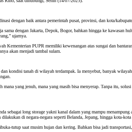
gas Rino, saat dihubungi, Senin (14/07/2025).
inasi dengan baik antara pemerintah pusat, provinsi, dan kota/kabupaten
ja sama dengan Jakarta, Depok, Bogor, bahkan hingga ke kawasan hulu 
ang,” ujarnya.
wah Kementerian PUPR memiliki kewenangan atas sungai dan bantara
hanya akan menjadi tambal sulam.
 dan kondisi tanah di wilayah terdampak. Ia menyebut, banyak wilay
ungan.
anah mana yang jenuh, mana yang masih bisa menyerap. Tanpa itu, solusi 
anda sebagai long storage yakni kanal dalam yang mampu menampung ai
es dilakukan di negara-negara seperti Belanda, Jepang, hingga kota-kota
ibuka-tutup saat musim hujan dan kering. Bahkan bisa jadi transportasi,