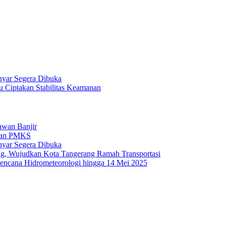
nyar Segera Dibuka
u Ciptakan Stabilitas Keamanan
awan Banjir
bkan PMKS
nyar Segera Dibuka
eng, Wujudkan Kota Tangerang Ramah Transportasi
Bencana Hidrometeorologi hingga 14 Mei 2025