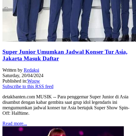
Super Junior Umumkan Jadwal Konser Tur Asia,
Jakarta Masuk Daftar
Written by
Redaksi
Saturday, 20/04/2024
Published in:
Woow
Subscribe to this RSS feed
detakbanten.com MUSIK -- Para penggemar Super Junior di Asia
disambut dengan kabar gembira saat grup idol legendaris ini
mengumumkan jadwal konser tur Asia bertajuk Super Show Spin-
Off: Halftime.
Read more...