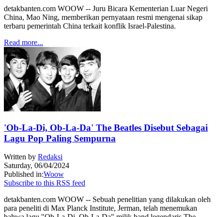
detakbanten.com WOOW -- Juru Bicara Kementerian Luar Negeri
China, Mao Ning, memberikan pernyataan resmi mengenai sikap
terbaru pemerintah China terkait konflik Israel-Palestina.
Read more...
'Ob-La-Di, Ob-La-Da' The Beatles Disebut Sebagai
Lagu Pop Paling Sempurna
Written by
Redaksi
Saturday, 06/04/2024
Published in:
Woow
Subscribe to this RSS feed
detakbanten.com WOOW -- Sebuah penelitian yang dilakukan oleh
para peneliti di Max Planck Institute, Jerman, telah menemukan
bahwa lagu "Ob-La-Di, Ob-La-Da" milik band legendaris The