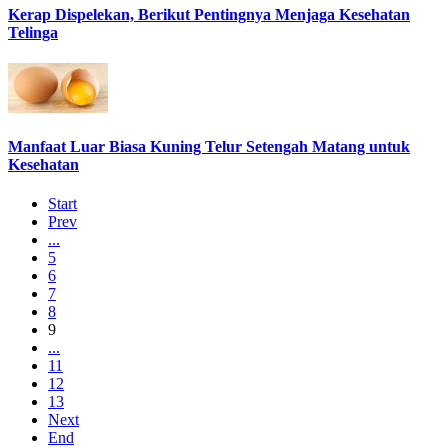
Kerap Dispelekan, Berikut Pentingnya Menjaga Kesehatan
Telinga
Manfaat Luar Biasa Kuning Telur Setengah Matang untuk
Kesehatan
Start
Prev
...
5
6
7
8
9
...
11
12
13
Next
End