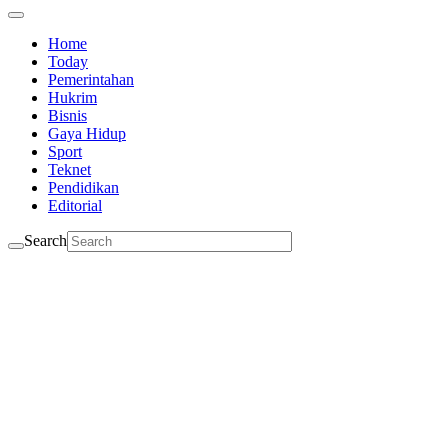
Home
Today
Pemerintahan
Hukrim
Bisnis
Gaya Hidup
Sport
Teknet
Pendidikan
Editorial
Search