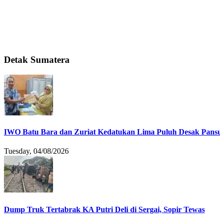
Detak Sumatera
IWO Batu Bara dan Zuriat Kedatukan Lima Puluh Desak Pansu
Tuesday, 04/08/2026
Dump Truk Tertabrak KA Putri Deli di Sergai, Sopir Tewas