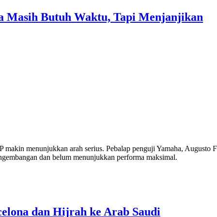
a Masih Butuh Waktu, Tapi Menjanjikan
kin menunjukkan arah serius. Pebalap penguji Yamaha, Augusto Fe
pengembangan dan belum menunjukkan performa maksimal.
elona dan Hijrah ke Arab Saudi