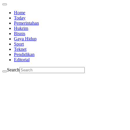
Home
Today
Pemerintahan
Hukrim
Bisnis
Gaya Hidup
Sport
Teknet
Pendidikan
Editorial
Search