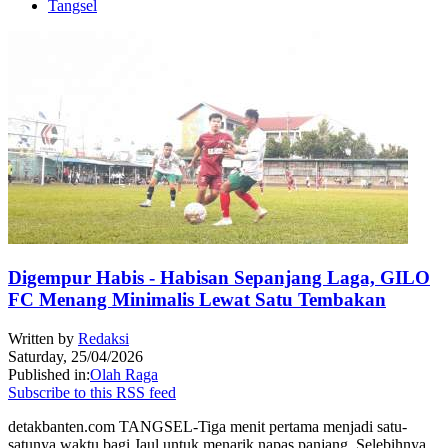
Tangsel
Digempur Habis - Habisan Sepanjang Laga, GILO
FC Menang Minimalis Lewat Satu Tembakan
Written by
Redaksi
Saturday, 25/04/2026
Published in:
Olah Raga
Subscribe to this RSS feed
detakbanten.com TANGSEL-Tiga menit pertama menjadi satu-
satunya waktu bagi Jaul untuk menarik napas panjang. Selebihnya,