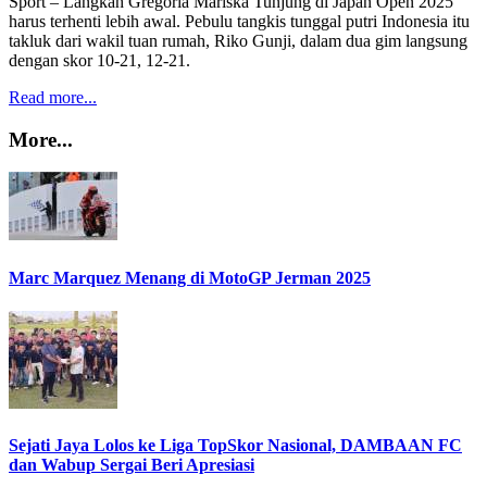
Sport – Langkah Gregoria Mariska Tunjung di Japan Open 2025
harus terhenti lebih awal. Pebulu tangkis tunggal putri Indonesia itu
takluk dari wakil tuan rumah, Riko Gunji, dalam dua gim langsung
dengan skor 10-21, 12-21.
Read more...
More...
Marc Marquez Menang di MotoGP Jerman 2025
Sejati Jaya Lolos ke Liga TopSkor Nasional, DAMBAAN FC
dan Wabup Sergai Beri Apresiasi