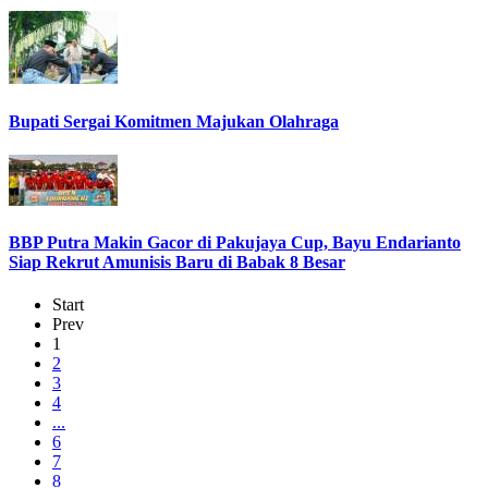
Bupati Sergai Komitmen Majukan Olahraga
BBP Putra Makin Gacor di Pakujaya Cup, Bayu Endarianto
Siap Rekrut Amunisis Baru di Babak 8 Besar
Start
Prev
1
2
3
4
...
6
7
8