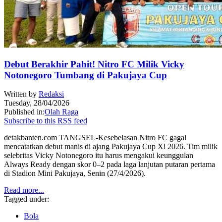
Debut Berakhir Pahit! Nitro FC Milik Vicky
Notonegoro Tumbang di Pakujaya Cup
Written by
Redaksi
Tuesday, 28/04/2026
Published in:
Olah Raga
Subscribe to this RSS feed
detakbanten.com TANGSEL-Kesebelasan Nitro FC gagal
mencatatkan debut manis di ajang Pakujaya Cup Xl 2026. Tim milik
selebritas Vicky Notonegoro itu harus mengakui keunggulan
Always Ready dengan skor 0–2 pada laga lanjutan putaran pertama
di Stadion Mini Pakujaya, Senin (27/4/2026).
Read more...
Tagged under:
Bola