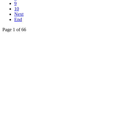
9
10
Next
End
Page 1 of 66