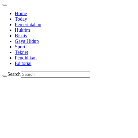
Home
Today
Pemerintahan
Hukrim
Bisnis
Gaya Hidup
Sport
Teknet
Pendidikan
Editorial
Search