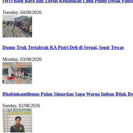
IWO Batu Bara dan Zuriat Kedatukan Lima Puluh Desak Pansu
Tuesday, 04/08/2026
Dump Truk Tertabrak KA Putri Deli di Sergai, Sopir Tewas
Monday, 03/08/2026
Bhabinkamtibmas Pulau Simardan Sapa Warga Imbau Bijak B
Sunday, 02/08/2026