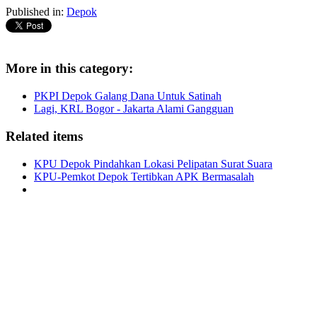
Published in:
Depok
More in this category:
PKPI Depok Galang Dana Untuk Satinah
Lagi, KRL Bogor - Jakarta Alami Gangguan
Related items
KPU Depok Pindahkan Lokasi Pelipatan Surat Suara
KPU-Pemkot Depok Tertibkan APK Bermasalah