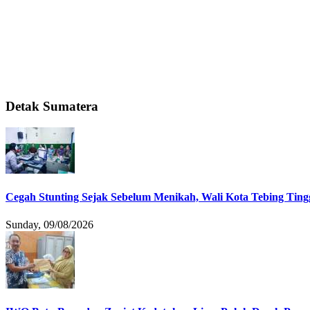
Detak Sumatera
Cegah Stunting Sejak Sebelum Menikah, Wali Kota Tebing Tingg
Sunday, 09/08/2026