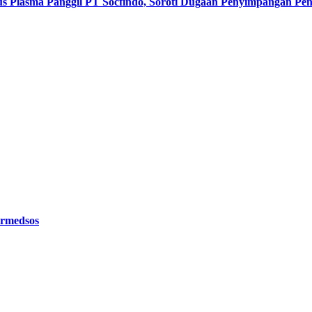
s Plasma Panggil PT Socfindo, Soroti Dugaan Penyimpangan P
ermedsos