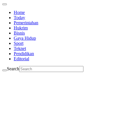
Home
Today
Pemerintahan
Hukrim
Bisnis
Gaya Hidup
Sport
Teknet
Pendidikan
Editorial
Search