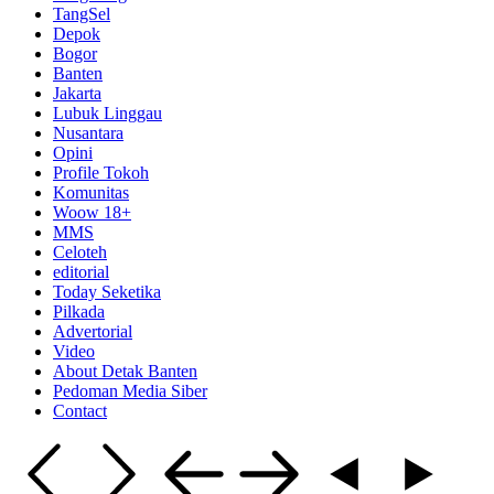
TangSel
Depok
Bogor
Banten
Jakarta
Lubuk Linggau
Nusantara
Opini
Profile Tokoh
Komunitas
Woow 18+
MMS
Celoteh
editorial
Today Seketika
Pilkada
Advertorial
Video
About Detak Banten
Pedoman Media Siber
Contact