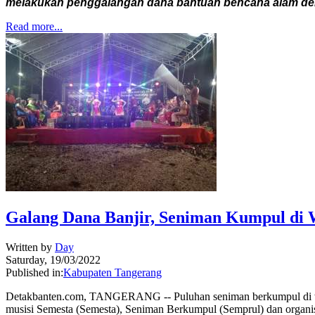
melakukan penggalangan dana bantuan bencana alam deng
Read more...
Galang Dana Banjir, Seniman Kumpul di 
Written by
Day
Saturday, 19/03/2022
Published in:
Kabupaten Tangerang
Detakbanten.com, TANGERANG -- Puluhan seniman berkumpul di waru
musisi Semesta (Semesta), Seniman Berkumpul (Semprul) dan organisas