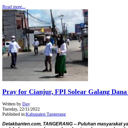
Read more...
Pray for Cianjur, FPI Solear Galang Dana 
Written by
Day
Tuesday, 22/11/2022
Published in:
Kabupaten Tangerang
Detakbanten.com, TANGERANG -- Puluhan masyarakat yan