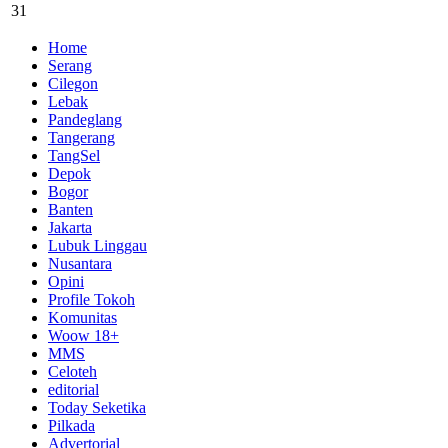
31
Home
Serang
Cilegon
Lebak
Pandeglang
Tangerang
TangSel
Depok
Bogor
Banten
Jakarta
Lubuk Linggau
Nusantara
Opini
Profile Tokoh
Komunitas
Woow 18+
MMS
Celoteh
editorial
Today Seketika
Pilkada
Advertorial