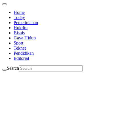
Home
Today
Pemerintahan
Hukrim
Bisnis
Gaya Hidup
Sport
Teknet
Pendidikan
Editorial
Search