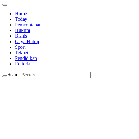
Home
Today
Pemerintahan
Hukrim
Bisnis
Gaya Hidup
Sport
Teknet
Pendidikan
Editorial
Search