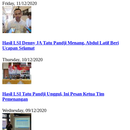
Friday, 11/12/2020
Hasil LSI Denny JA Tatu Pandji Menang, Abdul Latif Beri
Ucapan Selamat
Thursday, 10/12/2020
Hasil LSI Tatu Pandji Unggul, Ini Pesan Ketua Tim
Pemenangan
Wednesday, 09/12/2020