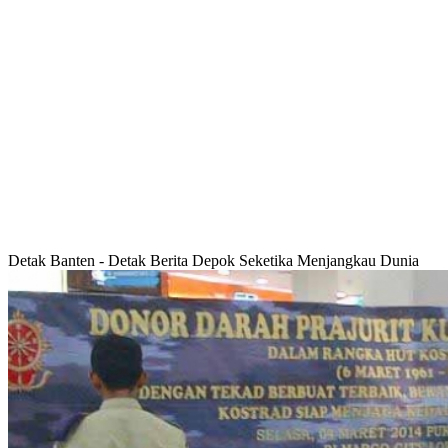
Detak Banten - Detak Berita Depok Seketika Menjangkau Dunia