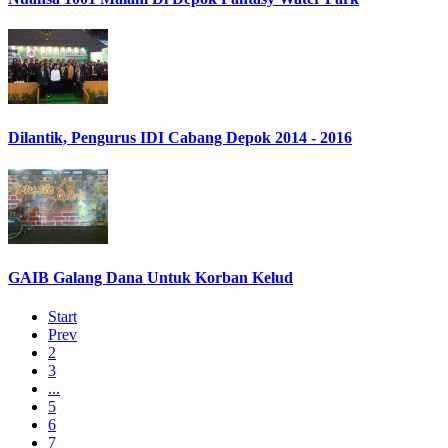
Dilantik, Pengurus IDI Cabang Depok 2014 - 2016
GAIB Galang Dana Untuk Korban Kelud
Start
Prev
2
3
...
5
6
7