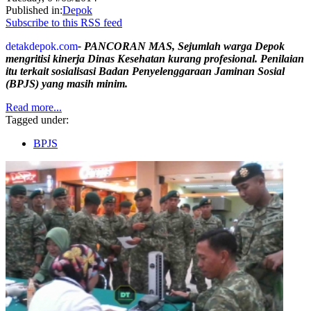
Published in:
Depok
Subscribe to this RSS feed
detakdepok.com
- PANCORAN MAS, Sejumlah warga Depok
mengritisi kinerja Dinas Kesehatan kurang profesional. Penilaian
itu terkait sosialisasi Badan Penyelenggaraan Jaminan Sosial
(BPJS) yang masih minim.
Read more...
Tagged under:
BPJS