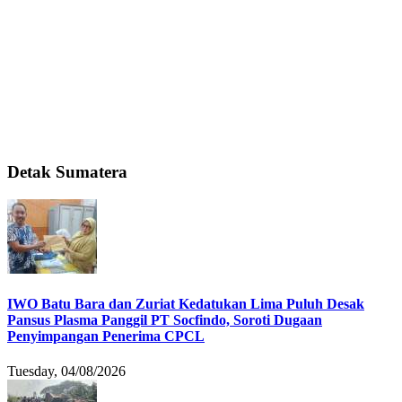
Detak Sumatera
IWO Batu Bara dan Zuriat Kedatukan Lima Puluh Desak
Pansus Plasma Panggil PT Socfindo, Soroti Dugaan
Penyimpangan Penerima CPCL
Tuesday, 04/08/2026