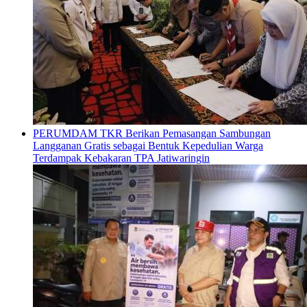
PERUMDAM TKR Berikan Pemasangan Sambungan
Langganan Gratis sebagai Bentuk Kepedulian Warga
Terdampak Kebakaran TPA Jatiwaringin