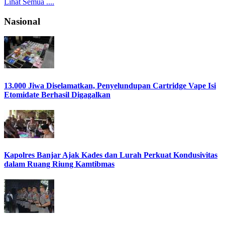
Lihat Semua ....
Nasional
13.000 Jiwa Diselamatkan, Penyelundupan Cartridge Vape Isi
Etomidate Berhasil Digagalkan
Kapolres Banjar Ajak Kades dan Lurah Perkuat Kondusivitas
dalam Ruang Riung Kamtibmas