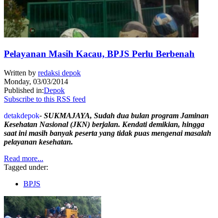
Pelayanan Masih Kacau, BPJS Perlu Berbenah
Written by
redaksi depok
Monday, 03/03/2014
Published in:
Depok
Subscribe to this RSS feed
detakdepok
- SUKMAJAYA, Sudah dua bulan program Jaminan
Kesehatan Nasional (JKN) berjalan. Kendati demikian, hingga
saat ini masih banyak peserta yang tidak puas mengenai masalah
pelayanan kesehatan.
Read more...
Tagged under:
BPJS