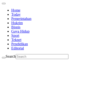
Home
Today
Pemerintahan
Hukrim
Bisnis
Gaya Hidup
Sport
Teknet
Pendidikan
Editorial
Search