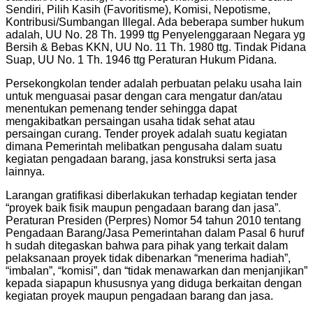
Sendiri, Pilih Kasih (Favoritisme), Komisi, Nepotisme,
Kontribusi/Sumbangan Illegal. Ada beberapa sumber hukum
adalah, UU No. 28 Th. 1999 ttg Penyelenggaraan Negara yg
Bersih & Bebas KKN, UU No. 11 Th. 1980 ttg. Tindak Pidana
Suap, UU No. 1 Th. 1946 ttg Peraturan Hukum Pidana.
Persekongkolan tender adalah perbuatan pelaku usaha lain
untuk menguasai pasar dengan cara mengatur dan/atau
menentukan pemenang tender sehingga dapat
mengakibatkan persaingan usaha tidak sehat atau
persaingan curang. Tender proyek adalah suatu kegiatan
dimana Pemerintah melibatkan pengusaha dalam suatu
kegiatan pengadaan barang, jasa konstruksi serta jasa
lainnya.
Larangan gratifikasi diberlakukan terhadap kegiatan tender
“proyek baik fisik maupun pengadaan barang dan jasa”.
Peraturan Presiden (Perpres) Nomor 54 tahun 2010 tentang
Pengadaan Barang/Jasa Pemerintahan dalam Pasal 6 huruf
h sudah ditegaskan bahwa para pihak yang terkait dalam
pelaksanaan proyek tidak dibenarkan “menerima hadiah”,
“imbalan”, “komisi”, dan “tidak menawarkan dan menjanjikan”
kepada siapapun khususnya yang diduga berkaitan dengan
kegiatan proyek maupun pengadaan barang dan jasa.