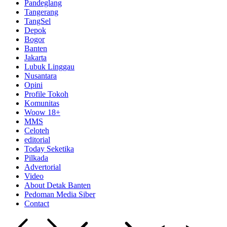
Pandeglang
Tangerang
TangSel
Depok
Bogor
Banten
Jakarta
Lubuk Linggau
Nusantara
Opini
Profile Tokoh
Komunitas
Woow 18+
MMS
Celoteh
editorial
Today Seketika
Pilkada
Advertorial
Video
About Detak Banten
Pedoman Media Siber
Contact