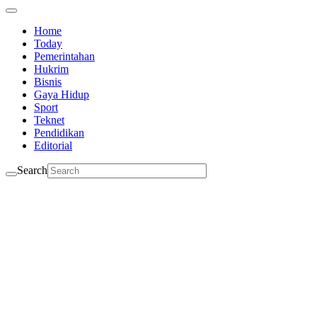
Home
Today
Pemerintahan
Hukrim
Bisnis
Gaya Hidup
Sport
Teknet
Pendidikan
Editorial
Search