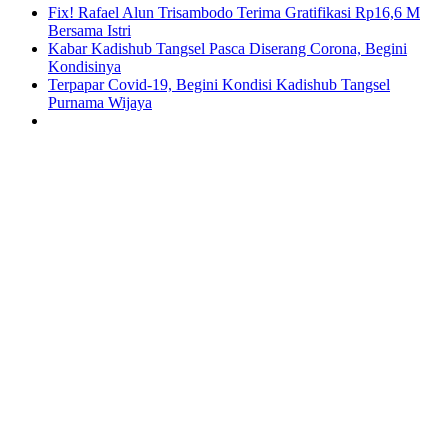
Fix! Rafael Alun Trisambodo Terima Gratifikasi Rp16,6 M
Bersama Istri
Kabar Kadishub Tangsel Pasca Diserang Corona, Begini
Kondisinya
Terpapar Covid-19, Begini Kondisi Kadishub Tangsel
Purnama Wijaya