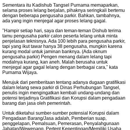
Sementara itu Kadishub Tangsel Purnama memaparkan,
selama proses lelang berjalan, pihaknya seringkali bertemu
dengan beberapa pengusaha parkir. Bahkan, tambahnya,
ada yang ingin menjegal agar proses lelang gagal.
"Hampir setiap hari, saya dan teman-teman Dishub terima
tamu pengusaha parkir calon peserta lelang untuk minta
penjelasan teknisnya. Ada 100 lebih para pengusaha parkir,
tapi yang ikut tawar hanya 38 pengusaha, mungkin karena
kurang modal untuk jaminan banknya. (Ada oknum
pengusaha parkir) Pengen menang dalam lelang tapi
modalnya kurang, kan aneh. Malah berusaha untuk
menjegal agar gagal lelang dengan berbagai cara," kata
Purnama Wijaya.
Merujuk dari pemberitaan tentang adanya dugaan gratifikasi
dalam lelang sewa parkir di Dinas Perhubungan Tangsel,
penulis ingin mengingatkan kembali undang-undang dan
potensi terjadinya Gratifikasi dan Korupsi dalam pengadaan
barang dan jasa oleh pemerintah.
Untuk diketahui sumber-sumber potensial Korupsi dalam
Pengadaan Barang/Jasa adalah, Pemberian suap,
penggelapan, Pemalsuan, Pemerasan, Penyalahgunaan
Jabatan/Wewenang, Pertent Kepentingan/Memiliki Usaha