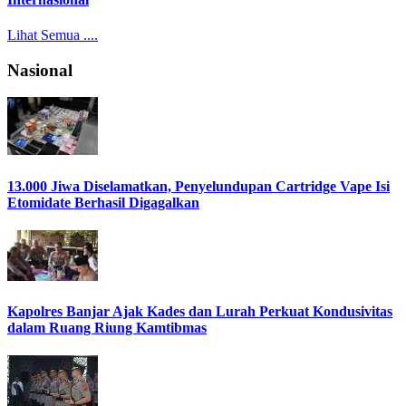
Lihat Semua ....
Nasional
13.000 Jiwa Diselamatkan, Penyelundupan Cartridge Vape Isi
Etomidate Berhasil Digagalkan
Kapolres Banjar Ajak Kades dan Lurah Perkuat Kondusivitas
dalam Ruang Riung Kamtibmas