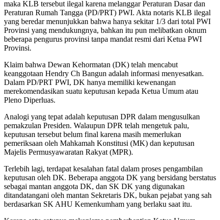
maka KLB tersebut ilegal karena melanggar Peraturan Dasar dan
Peraturan Rumah Tangga (PD/PRT) PWI. Akta notaris KLB ilegal
yang beredar menunjukkan bahwa hanya sekitar 1/3 dari total PWI
Provinsi yang mendukungnya, bahkan itu pun melibatkan oknum
beberapa pengurus provinsi tanpa mandat resmi dari Ketua PWI
Provinsi.
Klaim bahwa Dewan Kehormatan (DK) telah mencabut
keanggotaan Hendry Ch Bangun adalah informasi menyesatkan.
Dalam PD/PRT PWI, DK hanya memiliki kewenangan
merekomendasikan suatu keputusan kepada Ketua Umum atau
Pleno Diperluas.
Analogi yang tepat adalah keputusan DPR dalam mengusulkan
pemakzulan Presiden. Walaupun DPR telah mengetuk palu,
keputusan tersebut belum final karena masih memerlukan
pemeriksaan oleh Mahkamah Konstitusi (MK) dan keputusan
Majelis Permusyawaratan Rakyat (MPR).
Terlebih lagi, terdapat kesalahan fatal dalam proses pengambilan
keputusan oleh DK. Beberapa anggota DK yang bersidang berstatus
sebagai mantan anggota DK, dan SK DK yang digunakan
ditandatangani oleh mantan Sekretaris DK, bukan pejabat yang sah
berdasarkan SK AHU Kemenkumham yang berlaku saat itu.