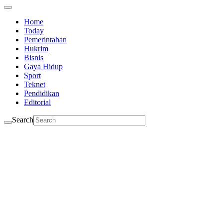
Home
Today
Pemerintahan
Hukrim
Bisnis
Gaya Hidup
Sport
Teknet
Pendidikan
Editorial
Search