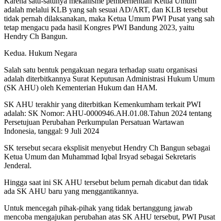
Karena satu-satunya mekanisme pemberhentian Ketua Umum
adalah melalui KLB yang sah sesuai AD/ART, dan KLB tersebut
tidak pernah dilaksanakan, maka Ketua Umum PWI Pusat yang sah
tetap mengacu pada hasil Kongres PWI Bandung 2023, yaitu
Hendry Ch Bangun.
Kedua. Hukum Negara
Salah satu bentuk pengakuan negara terhadap suatu organisasi
adalah diterbitkannya Surat Keputusan Administrasi Hukum Umum
(SK AHU) oleh Kementerian Hukum dan HAM.
SK AHU terakhir yang diterbitkan Kemenkumham terkait PWI
adalah: SK Nomor: AHU-0000946.AH.01.08.Tahun 2024 tentang
Persetujuan Perubahan Perkumpulan Persatuan Wartawan
Indonesia, tanggal: 9 Juli 2024
SK tersebut secara eksplisit menyebut Hendry Ch Bangun sebagai
Ketua Umum dan Muhammad Iqbal Irsyad sebagai Sekretaris
Jenderal.
Hingga saat ini SK AHU tersebut belum pernah dicabut dan tidak
ada SK AHU baru yang menggantikannya.
Untuk mencegah pihak-pihak yang tidak bertanggung jawab
mencoba mengajukan perubahan atas SK AHU tersebut, PWI Pusat