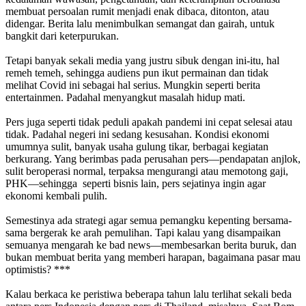
membuat persoalan rumit menjadi enak dibaca, ditonton, atau
didengar. Berita lalu menimbulkan semangat dan gairah, untuk
bangkit dari keterpurukan.
Tetapi banyak sekali media yang justru sibuk dengan ini-itu, hal
remeh temeh, sehingga audiens pun ikut permainan dan tidak
melihat Covid ini sebagai hal serius. Mungkin seperti berita
entertainmen. Padahal menyangkut masalah hidup mati.
Pers juga seperti tidak peduli apakah pandemi ini cepat selesai atau
tidak. Padahal negeri ini sedang kesusahan. Kondisi ekonomi
umumnya sulit, banyak usaha gulung tikar, berbagai kegiatan
berkurang. Yang berimbas pada perusahan pers—pendapatan anjlok,
sulit beroperasi normal, terpaksa mengurangi atau memotong gaji,
PHK—sehingga seperti bisnis lain, pers sejatinya ingin agar
ekonomi kembali pulih.
Semestinya ada strategi agar semua pemangku kepenting bersama-
sama bergerak ke arah pemulihan. Tapi kalau yang disampaikan
semuanya mengarah ke bad news—membesarkan berita buruk, dan
bukan membuat berita yang memberi harapan, bagaimana pasar mau
optimistis? ***
Kalau berkaca ke peristiwa beberapa tahun lalu terlihat sekali beda