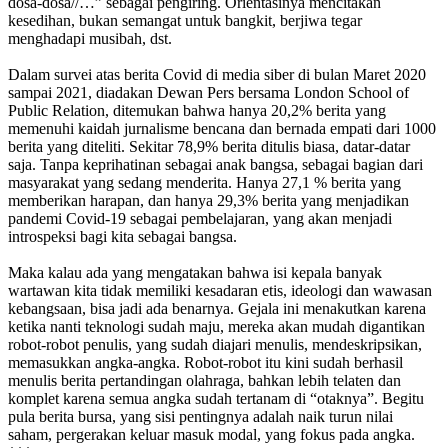
dosa-dosa//…” sebagai pengiring. Orientasinya mencitakan
kesedihan, bukan semangat untuk bangkit, berjiwa tegar
menghadapi musibah, dst.
Dalam survei atas berita Covid di media siber di bulan Maret 2020
sampai 2021, diadakan Dewan Pers bersama London School of
Public Relation, ditemukan bahwa hanya 20,2% berita yang
memenuhi kaidah jurnalisme bencana dan bernada empati dari 1000
berita yang diteliti. Sekitar 78,9% berita ditulis biasa, datar-datar
saja. Tanpa keprihatinan sebagai anak bangsa, sebagai bagian dari
masyarakat yang sedang menderita. Hanya 27,1 % berita yang
memberikan harapan, dan hanya 29,3% berita yang menjadikan
pandemi Covid-19 sebagai pembelajaran, yang akan menjadi
introspeksi bagi kita sebagai bangsa.
Maka kalau ada yang mengatakan bahwa isi kepala banyak
wartawan kita tidak memiliki kesadaran etis, ideologi dan wawasan
kebangsaan, bisa jadi ada benarnya. Gejala ini menakutkan karena
ketika nanti teknologi sudah maju, mereka akan mudah digantikan
robot-robot penulis, yang sudah diajari menulis, mendeskripsikan,
memasukkan angka-angka. Robot-robot itu kini sudah berhasil
menulis berita pertandingan olahraga, bahkan lebih telaten dan
komplet karena semua angka sudah tertanam di “otaknya”. Begitu
pula berita bursa, yang sisi pentingnya adalah naik turun nilai
saham, pergerakan keluar masuk modal, yang fokus pada angka.