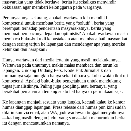
masyarakat yang tidak berdaya, berita itu sekaligus menyindir
kekuasaan agar memberi kelonggaran pada warganya.
Pertanyaannya sekarang, apakah wartawan kita memiliki
kompetensi untuk membuat berita yang “solutif”, berita yang
berempati terhadap penderitaan masyarakatnya, berita yang
membuat pembacanya lega dan optimistis? Apakah wartawan masih
membaca buku-buku di kepustakaan atau membaca hati masyarakat
dengan sering terjun ke lapangan dan mendengar apa yang mereka
keluhkan dan harapkan?
Hanya wartawan dari media tertentu yang masih melakukannya.
Wartawan pada umumnya makin malas membaca dan turun ke
lapangan. Undang-Undang Pers, Kode Etik Jurnalistik dan
turunannya saja mungkin hanya sekali dibaca yakni sewaktu ikut uji
kompetensi. Apalagi buku-buku pengetahuan untuk mendukung
tugas jurnalistiknya. Paling juga googling, atau bertanya, yang
berakibat pemahaman tentang suatu hal hanya di permukaan saja.
Ke lapangan menjadi sesuatu yang langka, kecuali kalau ke kantor
humas dianggap lapangan. Press release dari humas pun kini sudah
dikirimkan via emal, atau WA, jadi wartawan tinggal menyalinnya
—kadang masih dengan judul yang sama—lalu menurunkan berita
itu dengan mencantumkan namanya.