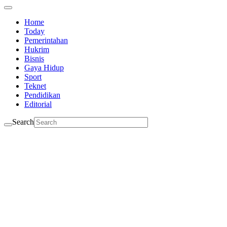
Home
Today
Pemerintahan
Hukrim
Bisnis
Gaya Hidup
Sport
Teknet
Pendidikan
Editorial
Search