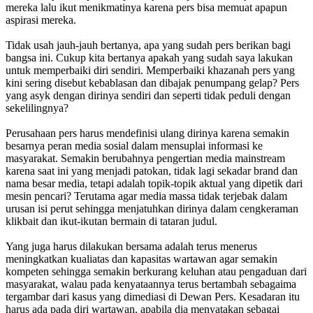
mereka lalu ikut menikmatinya karena pers bisa memuat apapun
aspirasi mereka.
Tidak usah jauh-jauh bertanya, apa yang sudah pers berikan bagi
bangsa ini. Cukup kita bertanya apakah yang sudah saya lakukan
untuk memperbaiki diri sendiri. Memperbaiki khazanah pers yang
kini sering disebut kebablasan dan dibajak penumpang gelap? Pers
yang asyk dengan dirinya sendiri dan seperti tidak peduli dengan
sekelilingnya?
Perusahaan pers harus mendefinisi ulang dirinya karena semakin
besarnya peran media sosial dalam mensuplai informasi ke
masyarakat. Semakin berubahnya pengertian media mainstream
karena saat ini yang menjadi patokan, tidak lagi sekadar brand dan
nama besar media, tetapi adalah topik-topik aktual yang dipetik dari
mesin pencari? Terutama agar media massa tidak terjebak dalam
urusan isi perut sehingga menjatuhkan dirinya dalam cengkeraman
klikbait dan ikut-ikutan bermain di tataran judul.
Yang juga harus dilakukan bersama adalah terus menerus
meningkatkan kualiatas dan kapasitas wartawan agar semakin
kompeten sehingga semakin berkurang keluhan atau pengaduan dari
masyarakat, walau pada kenyataannya terus bertambah sebagaima
tergambar dari kasus yang dimediasi di Dewan Pers. Kesadaran itu
harus ada pada diri wartawan, apabila dia menyatakan sebagai