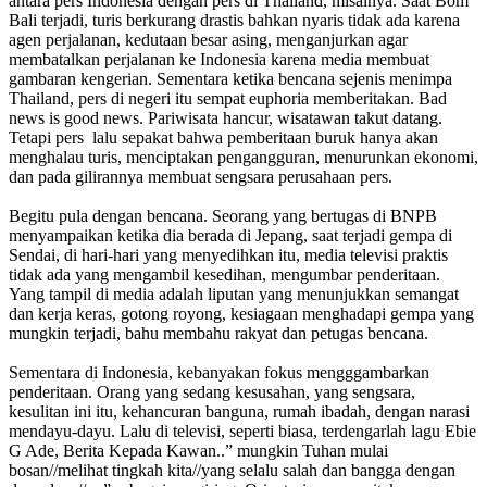
antara pers Indonesia dengan pers di Thailand, misalnya. Saat Bom
Bali terjadi, turis berkurang drastis bahkan nyaris tidak ada karena
agen perjalanan, kedutaan besar asing, menganjurkan agar
membatalkan perjalanan ke Indonesia karena media membuat
gambaran kengerian. Sementara ketika bencana sejenis menimpa
Thailand, pers di negeri itu sempat euphoria memberitakan. Bad
news is good news. Pariwisata hancur, wisatawan takut datang.
Tetapi pers lalu sepakat bahwa pemberitaan buruk hanya akan
menghalau turis, menciptakan pengangguran, menurunkan ekonomi,
dan pada gilirannya membuat sengsara perusahaan pers.
Begitu pula dengan bencana. Seorang yang bertugas di BNPB
menyampaikan ketika dia berada di Jepang, saat terjadi gempa di
Sendai, di hari-hari yang menyedihkan itu, media televisi praktis
tidak ada yang mengambil kesedihan, mengumbar penderitaan.
Yang tampil di media adalah liputan yang menunjukkan semangat
dan kerja keras, gotong royong, kesiagaan menghadapi gempa yang
mungkin terjadi, bahu membahu rakyat dan petugas bencana.
Sementara di Indonesia, kebanyakan fokus mengggambarkan
penderitaan. Orang yang sedang kesusahan, yang sengsara,
kesulitan ini itu, kehancuran banguna, rumah ibadah, dengan narasi
mendayu-dayu. Lalu di televisi, seperti biasa, terdengarlah lagu Ebie
G Ade, Berita Kepada Kawan..” mungkin Tuhan mulai
bosan//melihat tingkah kita//yang selalu salah dan bangga dengan