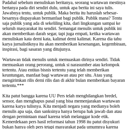
Padahal sebelum menuliskan beritanya, seorang wartawan mestinya
bertanya pada diri sendiri dulu, untuk apa berita ini saya tulis.
Jawabnya tentu, untuk publik. Maka berita itu haruslah sebesar-
besarnya diupayakan bermanfaat bagi publik. Publik mana? Tentu
saja publik yang ada di sekeliling kita, dari lingkungan sampai ke
seluruh masyarakat itu sendiri. Semangat menulis untuk publik ini
akan memberikan darah segar, tapi juga empati, ketika wartawan
menuliskan kata demi kata, kalimat demi kalimat. Karena dia tahu
karya jurnalistiknya itu akan memberikan kesenangan, kegembiraan,
inspirasi, bagi sasaran yang ditujunya.
Wartawan tidak menulis untuk memuaskan dirinya sendiri. Tidak
memuaskan orang perorang, untuk si narasumber atau kelompok
tertentu. Atau entitas bisnis tertentu yang telah memberikan
keuntungan, manfaat bagi wartawan atau per situ. Atau yang
mengirimkan rilis demi rilis dan di akhir bulan memberikan bayaran
tertentu.***
Kita patut bangga karena UU Pers telah menghilangkan bredel,
sensor, dan menghapus pasal yang bisa memenjarakan wartawan
karena karya tulisnya. Kita menjadi negara yang medianya boleh
menulis apa saja, dan sanksinya hanya berupa hak jawab dan atau
dengan permintaan maaf karena telah melanggar kode etik.
Kemerdekaan pers hasil reformasi tahun 1998 itu patut disyukuri
bukan hanya oleh pers tetapi masyarakat pada umumnya karena