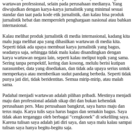
wartawan professional, selain pada perusahaan medianya. Yang
diwujudkan dengan karya-karya jurnalistik yang minimal sesuai
standar dan taat pada kode etik jurnalistik, dan kalau bisa produk
jurnalistik hebat dan memperoleh penghargaan nasional atau bahkan
internasional.
Kalau melihat produk jurnalistik di media internasional, kadang kita
malu juga melihat apa yang dihasilkan wartawan di media kita.
Seperti tidak ada upaya membuat karya jurnalistik yang bagus,
seadanya saja, sehingga tidak malu kalau disandingkan dengan
karya wartawan negara lain, seperti kalau meliput topik yang sama.
Sering tanpa perspektif, kering dan kosong, melulu berisi kutipan
narasumber, data yang disediakan, dan tidak ada upaya serius untuk
memperkaya atau memberikan sudut pandang berbeda. Seperti tidak
punya jati diri, tidak beridentitas. Semua mirip-mirip, atau malah
sama.
Padahal menjadi wartawan adalah pilihan pribadi. Mestinya menjadi
maju dan professional adalah sikap diri dan bukan kehendak
perusahaan pers. Mau perusahaan bangkrut, saya harus maju dan
terus maju. Karya tulis saya harus bagus dan semakin bagus. Saya
tidak akan terganggu oleh berbagai “cengkonek” di sekeliling saya.
Karena tulisan saya adalah jati diri saya, dan saya malu kalau sampai
tulisan saya hanya begitu-begitu saja.