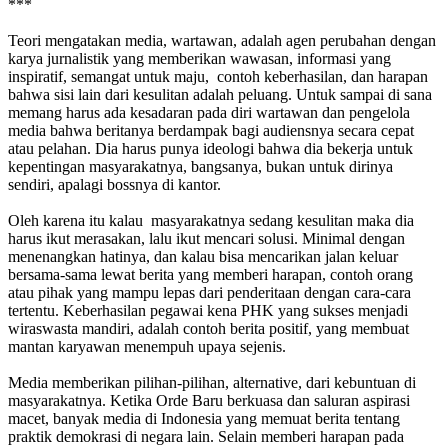
***
Teori mengatakan media, wartawan, adalah agen perubahan dengan
karya jurnalistik yang memberikan wawasan, informasi yang
inspiratif, semangat untuk maju, contoh keberhasilan, dan harapan
bahwa sisi lain dari kesulitan adalah peluang. Untuk sampai di sana
memang harus ada kesadaran pada diri wartawan dan pengelola
media bahwa beritanya berdampak bagi audiensnya secara cepat
atau pelahan. Dia harus punya ideologi bahwa dia bekerja untuk
kepentingan masyarakatnya, bangsanya, bukan untuk dirinya
sendiri, apalagi bossnya di kantor.
Oleh karena itu kalau masyarakatnya sedang kesulitan maka dia
harus ikut merasakan, lalu ikut mencari solusi. Minimal dengan
menenangkan hatinya, dan kalau bisa mencarikan jalan keluar
bersama-sama lewat berita yang memberi harapan, contoh orang
atau pihak yang mampu lepas dari penderitaan dengan cara-cara
tertentu. Keberhasilan pegawai kena PHK yang sukses menjadi
wiraswasta mandiri, adalah contoh berita positif, yang membuat
mantan karyawan menempuh upaya sejenis.
Media memberikan pilihan-pilihan, alternative, dari kebuntuan di
masyarakatnya. Ketika Orde Baru berkuasa dan saluran aspirasi
macet, banyak media di Indonesia yang memuat berita tentang
praktik demokrasi di negara lain. Selain memberi harapan pada