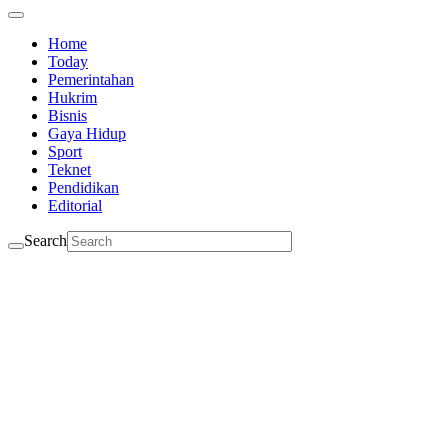
Home
Today
Pemerintahan
Hukrim
Bisnis
Gaya Hidup
Sport
Teknet
Pendidikan
Editorial
Search