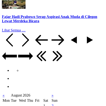
Fajar Hadi Prabowo Serap Aspirasi Anak Muda di Cilegon
Lewat Merdeka Bicara
Lihat Semua ....
«
August 2026
»
Mon
Tue
Wed
Thu
Fri
Sat
Sun
1
2