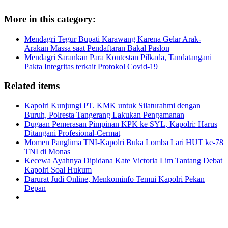
More in this category:
Mendagri Tegur Bupati Karawang Karena Gelar Arak-
Arakan Massa saat Pendaftaran Bakal Paslon
Mendagri Sarankan Para Kontestan Pilkada, Tandatangani
Pakta Integritas terkait Protokol Covid-19
Related items
Kapolri Kunjungi PT. KMK untuk Silaturahmi dengan
Buruh, Polresta Tangerang Lakukan Pengamanan
Dugaan Pemerasan Pimpinan KPK ke SYL, Kapolri: Harus
Ditangani Profesional-Cermat
Momen Panglima TNI-Kapolri Buka Lomba Lari HUT ke-78
TNI di Monas
Kecewa Ayahnya Dipidana Kate Victoria Lim Tantang Debat
Kapolri Soal Hukum
Darurat Judi Online, Menkominfo Temui Kapolri Pekan
Depan