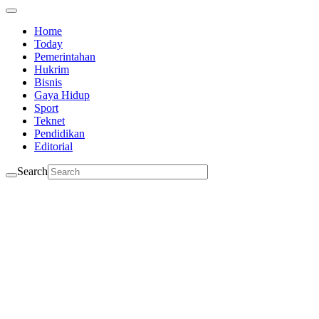
Home
Today
Pemerintahan
Hukrim
Bisnis
Gaya Hidup
Sport
Teknet
Pendidikan
Editorial
Search