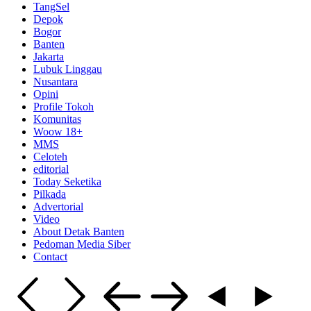
TangSel
Depok
Bogor
Banten
Jakarta
Lubuk Linggau
Nusantara
Opini
Profile Tokoh
Komunitas
Woow 18+
MMS
Celoteh
editorial
Today Seketika
Pilkada
Advertorial
Video
About Detak Banten
Pedoman Media Siber
Contact