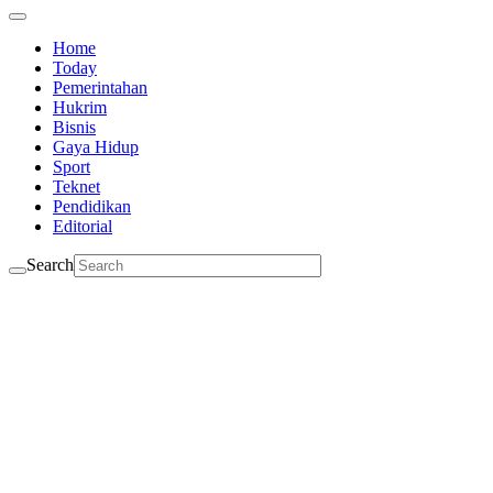
Home
Today
Pemerintahan
Hukrim
Bisnis
Gaya Hidup
Sport
Teknet
Pendidikan
Editorial
Search