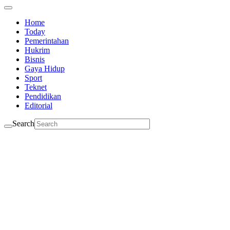
Home
Today
Pemerintahan
Hukrim
Bisnis
Gaya Hidup
Sport
Teknet
Pendidikan
Editorial
Search