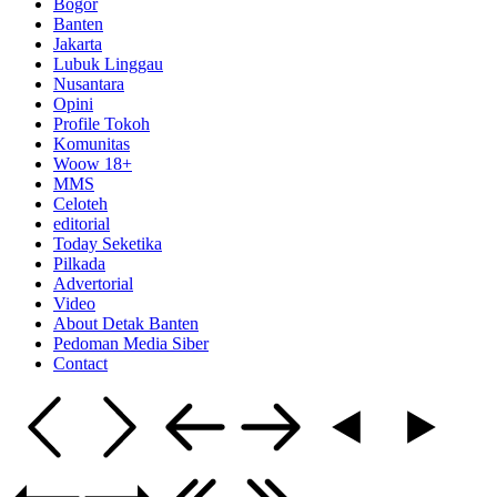
Bogor
Banten
Jakarta
Lubuk Linggau
Nusantara
Opini
Profile Tokoh
Komunitas
Woow 18+
MMS
Celoteh
editorial
Today Seketika
Pilkada
Advertorial
Video
About Detak Banten
Pedoman Media Siber
Contact