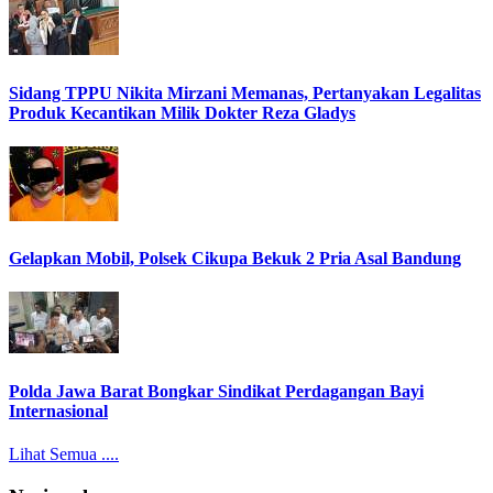
Sidang TPPU Nikita Mirzani Memanas, Pertanyakan Legalitas
Produk Kecantikan Milik Dokter Reza Gladys
Gelapkan Mobil, Polsek Cikupa Bekuk 2 Pria Asal Bandung
Polda Jawa Barat Bongkar Sindikat Perdagangan Bayi
Internasional
Lihat Semua ....