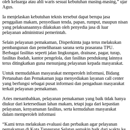
oleh keluarga atau ahli waris sesuai kebutuhan masing-masing,” ujar
Agus.
Ia menjelaskan kebutuhan teknis tersebut dapat berupa jasa
penggalian makam, penyediaan tenda, papan, rumput, maupun nisan
yang pelaksanaannya dilakukan oleh penyedia jasa di luar
pelayanan administrasi pemerintah.
Selain pelayanan pemakaman, Disperkimta juga terus melakukan
pembangunan dan pemeliharaan sarana serta prasarana TPU.
Berbagai fasilitas seperti jalan lingkungan, drainase, pagar, turap,
fasilitas ibadah, kantor pengelola, dan fasilitas pendukung lainnya
terus ditingkatkan guna menunjang pelayanan kepada masyarakat.
Untuk memudahkan masyarakat memperoleh informasi, Bidang
Pertanahan dan Pemakaman juga menyediakan layanan call center
yang berfungsi sebagai pusat informasi dan pengaduan masyarakat
terkait pelayanan pemakaman.
Aries menambahkan, pelayanan pemakaman yang baik tidak hanya
diukur dari ketersediaan lahan makam, tetapi juga dari kepastian
pelayanan, kenyamanan fasilitas, serta kemudahan masyarakat
dalam memperoleh informasi
“Kami terus melakukan evaluasi dan perbaikan agar pelayanan
pemakaman di Kota Tangerang Selatan semakin baik dari waktu ke