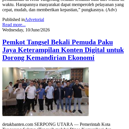
waktu. Harapannya masyarakat dapat memperoleh pelayanan yang
cepat, mudah, dan memberikan kepastian,” pungkasnya. (Adv)
Published in
Advetorial
Read more...
Wednesday, 10/June/2026
Pemkot Tangsel Bekali Pemuda Paku
Jaya Keterampilan Konten Digital untuk
Dorong Kemandirian Ekonomi
detakbanten.com SERPONG UTARA — Pemerintah Kota