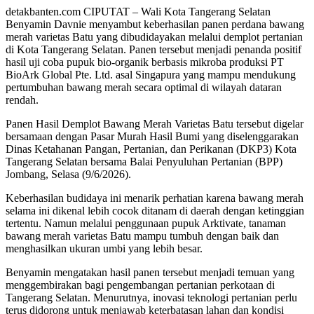
detakbanten.com CIPUTAT – Wali Kota Tangerang Selatan
Benyamin Davnie menyambut keberhasilan panen perdana bawang
merah varietas Batu yang dibudidayakan melalui demplot pertanian
di Kota Tangerang Selatan. Panen tersebut menjadi penanda positif
hasil uji coba pupuk bio-organik berbasis mikroba produksi PT
BioArk Global Pte. Ltd. asal Singapura yang mampu mendukung
pertumbuhan bawang merah secara optimal di wilayah dataran
rendah.
Panen Hasil Demplot Bawang Merah Varietas Batu tersebut digelar
bersamaan dengan Pasar Murah Hasil Bumi yang diselenggarakan
Dinas Ketahanan Pangan, Pertanian, dan Perikanan (DKP3) Kota
Tangerang Selatan bersama Balai Penyuluhan Pertanian (BPP)
Jombang, Selasa (9/6/2026).
Keberhasilan budidaya ini menarik perhatian karena bawang merah
selama ini dikenal lebih cocok ditanam di daerah dengan ketinggian
tertentu. Namun melalui penggunaan pupuk Arktivate, tanaman
bawang merah varietas Batu mampu tumbuh dengan baik dan
menghasilkan ukuran umbi yang lebih besar.
Benyamin mengatakan hasil panen tersebut menjadi temuan yang
menggembirakan bagi pengembangan pertanian perkotaan di
Tangerang Selatan. Menurutnya, inovasi teknologi pertanian perlu
terus didorong untuk menjawab keterbatasan lahan dan kondisi