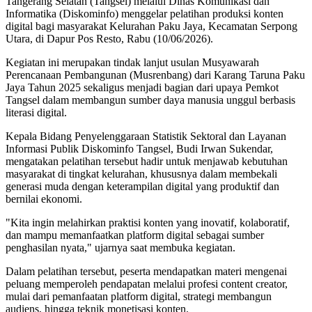
Tangerang Selatan (Tangsel) melalui Dinas Komunikasi dan
Informatika (Diskominfo) menggelar pelatihan produksi konten
digital bagi masyarakat Kelurahan Paku Jaya, Kecamatan Serpong
Utara, di Dapur Pos Resto, Rabu (10/06/2026).
Kegiatan ini merupakan tindak lanjut usulan Musyawarah
Perencanaan Pembangunan (Musrenbang) dari Karang Taruna Paku
Jaya Tahun 2025 sekaligus menjadi bagian dari upaya Pemkot
Tangsel dalam membangun sumber daya manusia unggul berbasis
literasi digital.
Kepala Bidang Penyelenggaraan Statistik Sektoral dan Layanan
Informasi Publik Diskominfo Tangsel, Budi Irwan Sukendar,
mengatakan pelatihan tersebut hadir untuk menjawab kebutuhan
masyarakat di tingkat kelurahan, khususnya dalam membekali
generasi muda dengan keterampilan digital yang produktif dan
bernilai ekonomi.
"Kita ingin melahirkan praktisi konten yang inovatif, kolaboratif,
dan mampu memanfaatkan platform digital sebagai sumber
penghasilan nyata," ujarnya saat membuka kegiatan.
Dalam pelatihan tersebut, peserta mendapatkan materi mengenai
peluang memperoleh pendapatan melalui profesi content creator,
mulai dari pemanfaatan platform digital, strategi membangun
audiens, hingga teknik monetisasi konten.