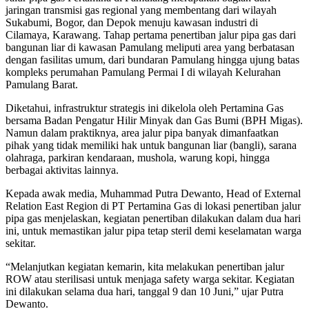
jaringan transmisi gas regional yang membentang dari wilayah
Sukabumi, Bogor, dan Depok menuju kawasan industri di
Cilamaya, Karawang. Tahap pertama penertiban jalur pipa gas dari
bangunan liar di kawasan Pamulang meliputi area yang berbatasan
dengan fasilitas umum, dari bundaran Pamulang hingga ujung batas
kompleks perumahan Pamulang Permai I di wilayah Kelurahan
Pamulang Barat.
Diketahui, infrastruktur strategis ini dikelola oleh Pertamina Gas
bersama Badan Pengatur Hilir Minyak dan Gas Bumi (BPH Migas).
Namun dalam praktiknya, area jalur pipa banyak dimanfaatkan
pihak yang tidak memiliki hak untuk bangunan liar (bangli), sarana
olahraga, parkiran kendaraan, mushola, warung kopi, hingga
berbagai aktivitas lainnya.
Kepada awak media, Muhammad Putra Dewanto, Head of External
Relation East Region di PT Pertamina Gas di lokasi penertiban jalur
pipa gas menjelaskan, kegiatan penertiban dilakukan dalam dua hari
ini, untuk memastikan jalur pipa tetap steril demi keselamatan warga
sekitar.
“Melanjutkan kegiatan kemarin, kita melakukan penertiban jalur
ROW atau sterilisasi untuk menjaga safety warga sekitar. Kegiatan
ini dilakukan selama dua hari, tanggal 9 dan 10 Juni,” ujar Putra
Dewanto.