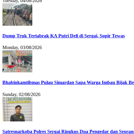
Tuesday, 04/08/2026
Dump Truk Tertabrak KA Putri Deli di Sergai, Sopir Tewas
Monday, 03/08/2026
Bhabinkamtibmas Pulau Simardan Sapa Warga Imbau Bijak B
Sunday, 02/08/2026
Satresnarkoba Polres Sergai Ringkus Dua Pengedar dan Seoran