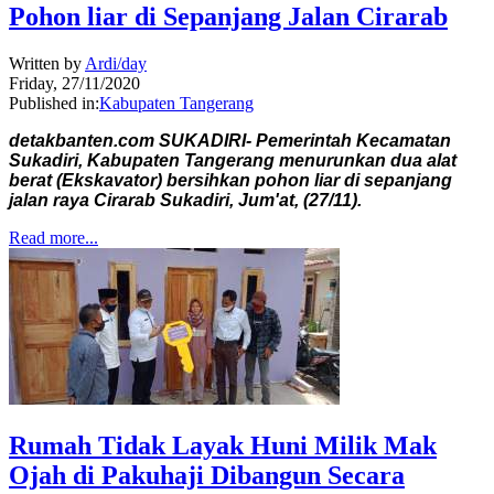
Pohon liar di Sepanjang Jalan Cirarab
Written by
Ardi/day
Friday, 27/11/2020
Published in:
Kabupaten Tangerang
detakbanten.com SUKADIRI- Pemerintah Kecamatan
Sukadiri, Kabupaten Tangerang menurunkan dua alat
berat (Ekskavator) bersihkan pohon liar di sepanjang
jalan raya Cirarab Sukadiri, Jum'at, (27/11).
Read more...
Rumah Tidak Layak Huni Milik Mak
Ojah di Pakuhaji Dibangun Secara