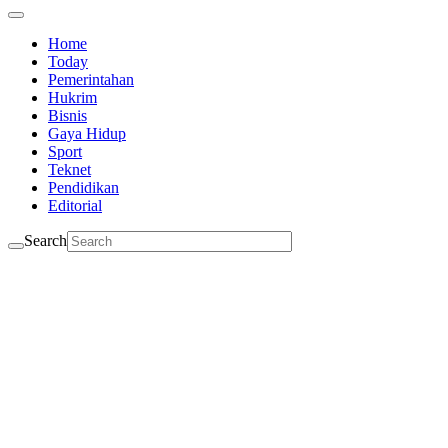
Home
Today
Pemerintahan
Hukrim
Bisnis
Gaya Hidup
Sport
Teknet
Pendidikan
Editorial
Search