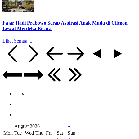
Fajar Hadi Prabowo Serap Aspirasi Anak Muda di Cilegon
Lewat Merdeka Bicara
Lihat Semua ....
«
August 2026
»
Mon
Tue
Wed
Thu
Fri
Sat
Sun