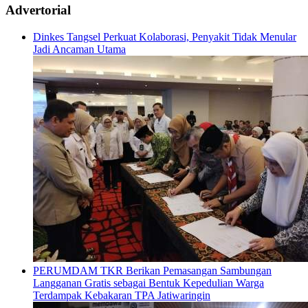
Advertorial
Dinkes Tangsel Perkuat Kolaborasi, Penyakit Tidak Menular
Jadi Ancaman Utama
PERUMDAM TKR Berikan Pemasangan Sambungan
Langganan Gratis sebagai Bentuk Kepedulian Warga
Terdampak Kebakaran TPA Jatiwaringin