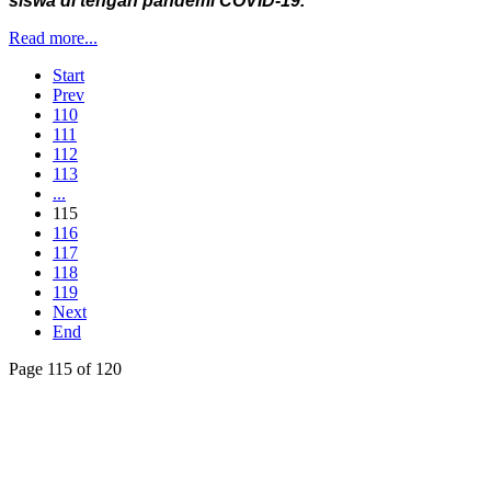
siswa di tengah pandemi COVID-19.
Read more...
Start
Prev
110
111
112
113
...
115
116
117
118
119
Next
End
Page 115 of 120