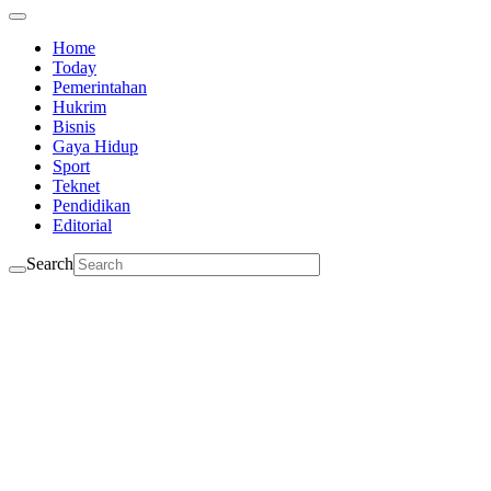
Home
Today
Pemerintahan
Hukrim
Bisnis
Gaya Hidup
Sport
Teknet
Pendidikan
Editorial
Search