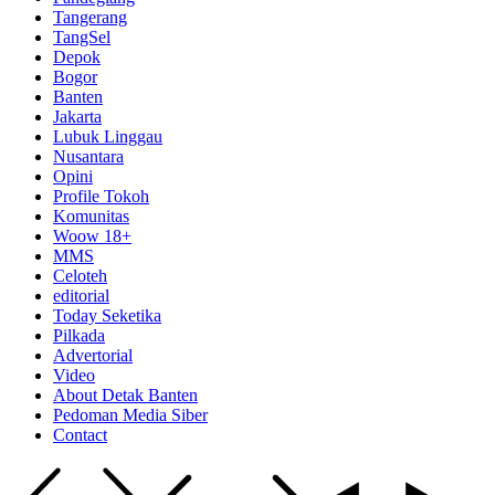
Tangerang
TangSel
Depok
Bogor
Banten
Jakarta
Lubuk Linggau
Nusantara
Opini
Profile Tokoh
Komunitas
Woow 18+
MMS
Celoteh
editorial
Today Seketika
Pilkada
Advertorial
Video
About Detak Banten
Pedoman Media Siber
Contact