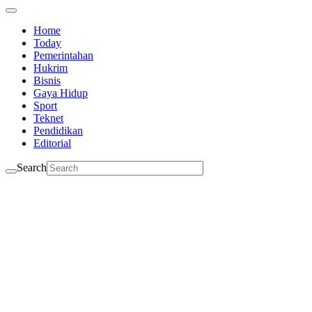
Home
Today
Pemerintahan
Hukrim
Bisnis
Gaya Hidup
Sport
Teknet
Pendidikan
Editorial
Search