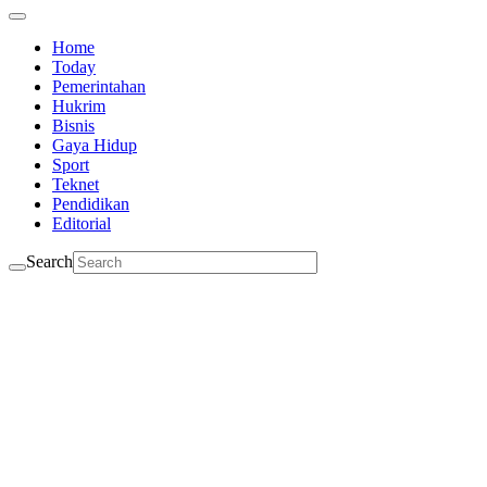
Home
Today
Pemerintahan
Hukrim
Bisnis
Gaya Hidup
Sport
Teknet
Pendidikan
Editorial
Search